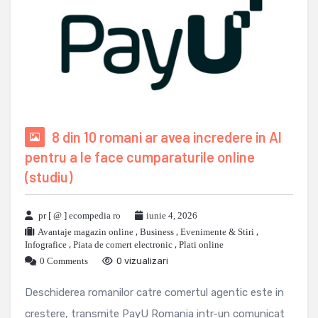
8 din 10 romani ar avea incredere in AI
pentru a le face cumparaturile online
(studiu)
pr [ @ ] ecompedia ro
iunie 4, 2026
Avantaje magazin online
,
Business
,
Evenimente & Stiri
,
Infografice
,
Piata de comert electronic
,
Plati online
0 Comments
0 vizualizari
Deschiderea romanilor catre comertul agentic este in
crestere, transmite PayU Romania intr-un comunicat