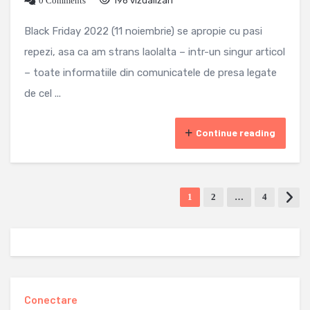
0 Comments
196 vizualizari
Black Friday 2022 (11 noiembrie) se apropie cu pasi
repezi, asa ca am strans laolalta – intr-un singur articol
– toate informatiile din comunicatele de presa legate
de cel ...
Continue reading
1
2
…
4
Conectare