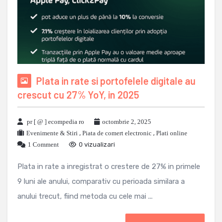
Plata in rate si portofelele digitale au
crescut cu 27% YoY, in 2025
pr [ @ ] ecompedia ro
octombrie 2, 2025
Evenimente & Stiri
,
Piata de comert electronic
,
Plati online
1 Comment
0 vizualizari
Plata in rate a inregistrat o crestere de 27% in primele
9 luni ale anului, comparativ cu perioada similara a
anului trecut, fiind metoda cu cele mai ...