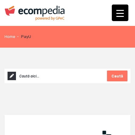
Home
-
PayU
Caută