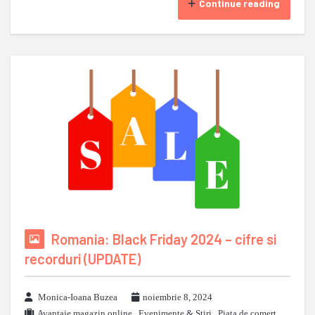
Continue reading
Romania: Black Friday 2024 – cifre si
recorduri (UPDATE)
Monica-Ioana Buzea
noiembrie 8, 2024
Avantaje magazin online
,
Evenimente & Stiri
,
Piata de comert