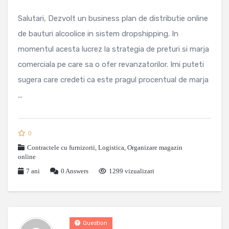
Salutari, Dezvolt un business plan de distributie online
de bauturi alcoolice in sistem dropshipping. In
momentul acesta lucrez la strategia de preturi si marja
comerciala pe care sa o ofer revanzatorilor. Imi puteti
sugera care credeti ca este pragul procentual de marja
...
0
Contractele cu furnizorii
,
Logistica
,
Organizare magazin
online
7 ani
0
Answers
1299 vizualizari
Question