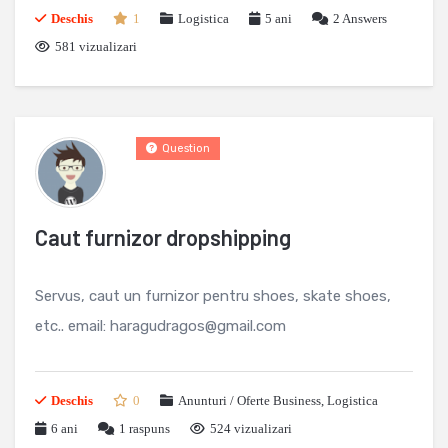
Deschis
1
Logistica
5 ani
2
Answers
581 vizualizari
Question
Caut furnizor dropshipping
Servus, caut un furnizor pentru shoes, skate shoes,
etc.. email: haragudragos@gmail.com
Deschis
0
Anunturi / Oferte Business
,
Logistica
6 ani
1
raspuns
524 vizualizari