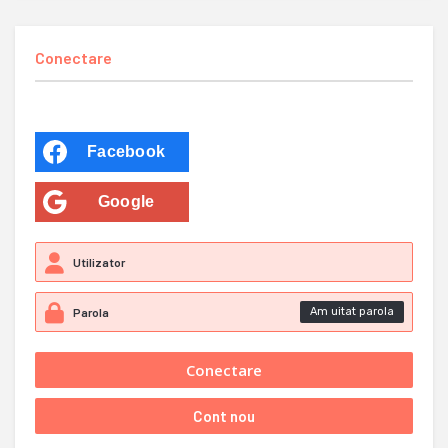
Conectare
Facebook
Google
Am uitat parola