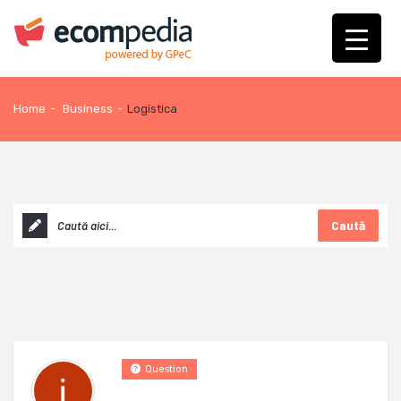
Home
-
Business
-
Logistica
Caută
Question