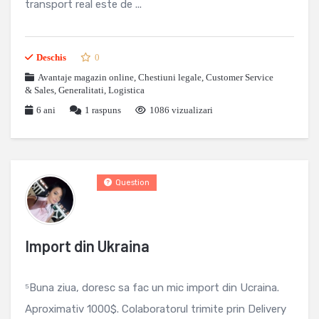
transport real este de ...
Deschis
0
Avantaje magazin online
,
Chestiuni legale
,
Customer Service
& Sales
,
Generalitati
,
Logistica
6 ani
1
raspuns
1086 vizualizari
Question
Import din Ukraina
⁵Buna ziua, doresc sa fac un mic import din Ucraina.
Aproximativ 1000$. Colaboratorul trimite prin Delivery