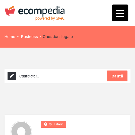
Home
-
Business
-
Chestiuni legale
Caută
Question