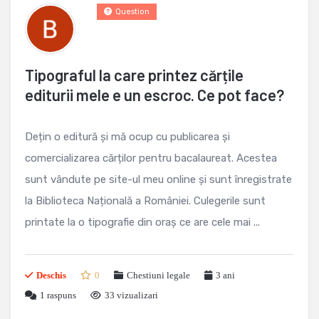
Question
Tipograful la care printez cărțile
editurii mele e un escroc. Ce pot face?
Dețin o editură și mă ocup cu publicarea și
comercializarea cărților pentru bacalaureat. Acestea
sunt vândute pe site-ul meu online și sunt înregistrate
la Biblioteca Națională a României. Culegerile sunt
printate la o tipografie din oraș ce are cele mai ...
Deschis
0
Chestiuni legale
3 ani
1
raspuns
33 vizualizari