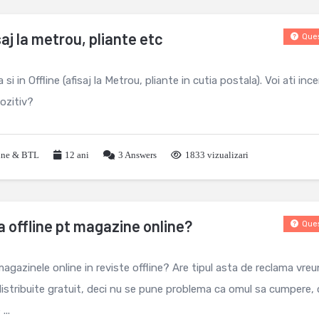
aj la metrou, pliante etc
Ques
in Offline (afisaj la Metrou, pliante in cutia postala). Voi ati inc
ozitiv?
line & BTL
12 ani
3
Answers
1833 vizualizari
 offline pt magazine online?
Ques
agazinele online in reviste offline? Are tipul asta de reclama vreu
distribuite gratuit, deci nu se pune problema ca omul sa cumpere, 
...