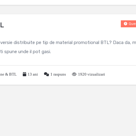
TL
Ques
nversie distribuite pe tip de material promotional BTL? Daca da, m
i spune unde il pot gasi.
line & BTL
13 ani
1
raspuns
1920 vizualizari