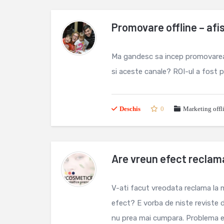
Promovare offline – afis
Ma gandesc sa incep promovarea si 
si aceste canale? ROI-ul a fost p
Deschis
0
Marketing off
Are vreun efect reclama
V-ati facut vreodata reclama la m
efect? E vorba de niste reviste 
nu prea mai cumpara. Problema e 