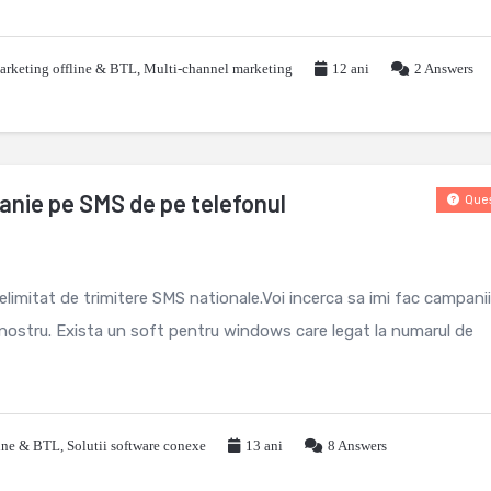
rketing offline & BTL
,
Multi-channel marketing
12 ani
2
Answers
anie pe SMS de pe telefonul
Ques
mitat de trimitere SMS nationale.Voi incerca sa imi fac campanii
 nostru. Exista un soft pentru windows care legat la numarul de
line & BTL
,
Solutii software conexe
13 ani
8
Answers