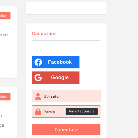
tion
Conectare
ercat
Facebook
Google
tion
Am uitat parola
n
ca