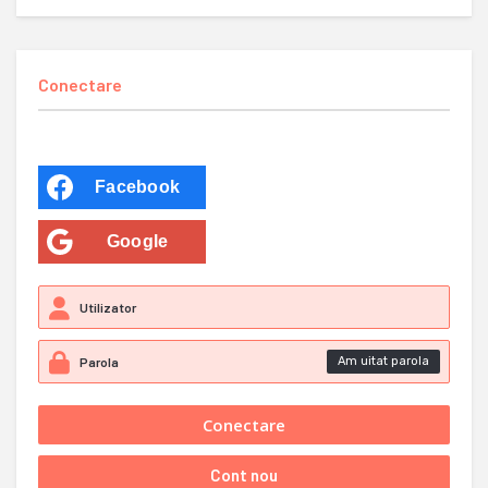
Conectare
Facebook
Google
Am uitat parola