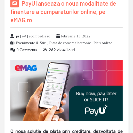
PayU lanseaza o noua modalitate de
finantare a cumparaturilor online, pe
eMAG.ro
pr [ @ ] ecompedia ro
februarie 15, 2022
Evenimente & Stiri
,
Piata de comert electronic
,
Plati online
0 Comments
262 vizualizari
O noua solutie de plata prin creditare, dezvoltata de