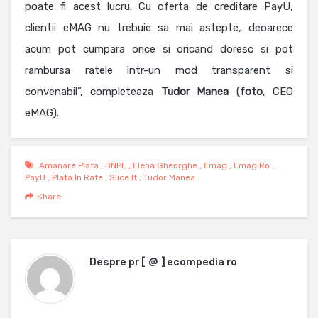
poate fi acest lucru. Cu oferta de creditare PayU,
clientii eMAG nu trebuie sa mai astepte, deoarece
acum pot cumpara orice si oricand doresc si pot
rambursa ratele intr-un mod transparent si
convenabil”, completeaza
Tudor
Manea
(
foto
, CEO
eMAG).
Amanare Plata
,
BNPL
,
Elena Gheorghe
,
Emag
,
Emag.ro
,
PayU
,
Plata In Rate
,
Slice It
,
Tudor Manea
Share
Despre
pr [ @ ] ecompedia ro