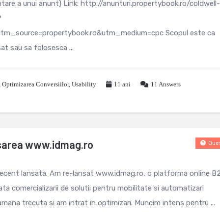
tare a unui anunt) Link: http://anunturi.propertybook.ro/coldwell-
?
tm_source=propertybook.ro&utm_medium=cpc Scopul este ca
sat sau sa folosesca ...
,
Optimizarea Conversiilor
,
Usability
11 ani
11
Answers
sarea www.idmag.ro
Ques
ecent lansata. Am re-lansat www.idmag.ro, o platforma online B
 comercializarii de solutii pentru mobilitate si automatizari
amana trecuta si am intrat in optimizari. Muncim intens pentru ...