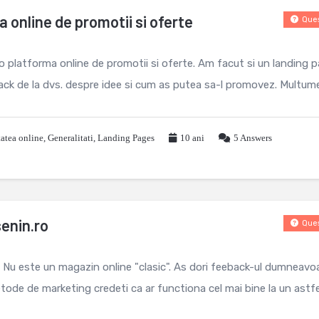
 online de promotii si oferte
Ques
o platforma online de promotii si oferte. Am facut si un landing p
ck de la dvs. despre idee si cum as putea sa-l promovez. Multumes
tatea online
,
Generalitati
,
Landing Pages
10 ani
5
Answers
enin.ro
Ques
 Nu este un magazin online "clasic". As dori feeback-ul dumneavo
etode de marketing credeti ca ar functiona cel mai bine la un astf