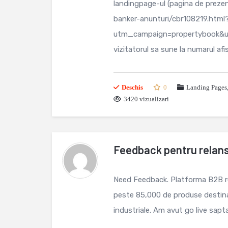
landingpage-ul (pagina de prezen
banker-anunturi/cbr108219.html
utm_campaign=propertybook&u
vizitatorul sa sune la numarul afi
Deschis
0
Landing Pages
3420 vizualizari
Feedback pentru relan
Need Feedback. Platforma B2B r
peste 85,000 de produse destinata
industriale. Am avut go live sapt