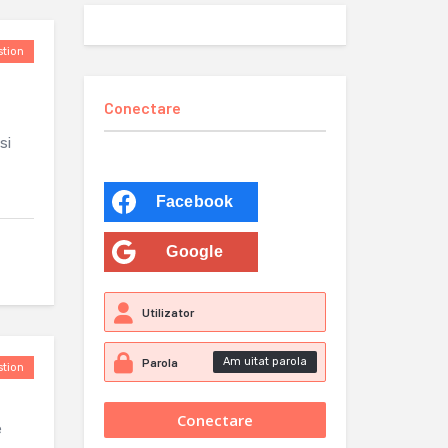
tion
Conectare
si
Facebook
Google
Am uitat parola
tion
e