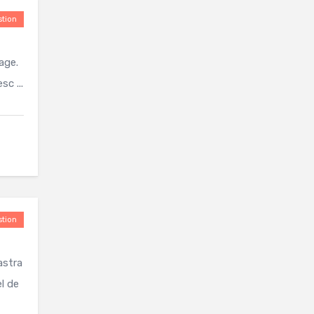
tion
age.
c ...
tion
astra
el de