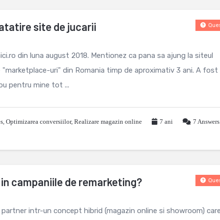
tatire site de jucarii
Ques
ci.ro din luna august 2018. Mentionez ca pana sa ajung la siteul
e "marketplace-uri" din Romania timp de aproximativ 3 ani. A fost 
u pentru mine tot ...
s
,
Optimizarea conversiilor
,
Realizare magazin online
7 ani
7
Answers
 in campaniile de remarketing?
Ques
 partner intr-un concept hibrid (magazin online si showroom) car