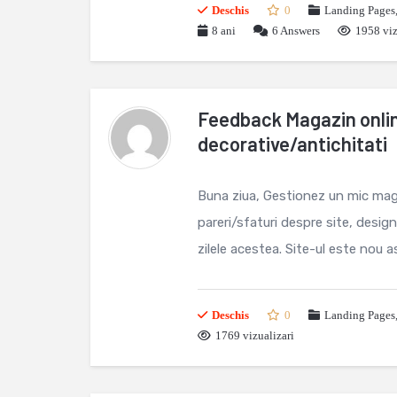
Deschis
0
Landing Pages
8 ani
6
Answers
1958 viz
Feedback Magazin onli
decorative/antichitati
Buna ziua, Gestionez un mic mag
pareri/sfaturi despre site, desig
zilele acestea. Site-ul este nou as
Deschis
0
Landing Pages
1769 vizualizari