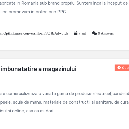
 fabricate in Romania sub brand propriu. Suntem inca la inceput de
i ne promovam in online prin PPC ...
s
,
Optimizarea conversiilor
,
PPC & Adwords
7 ani
9
Answers
e imbunatatire a magazinului
Ques
e comercializeaza o variata gama de produse: electrice( candela
vopsele, scule de mana, materiale de constructii si sanitare, de cur
 si online, asa ca as dori ...