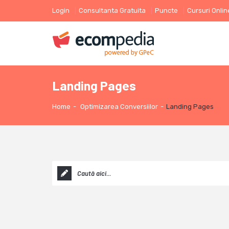
Login
Consultanta Gratuita
Puncte
Cursuri Onlin
Landing Pages
Home
-
Optimizarea Conversiilor
-
Landing Pages