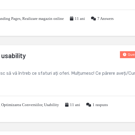
anding Pages
,
Realizare magazin online
11 ani
7
Answers
usability
Ques
esc să vă întreb ce sfaturi ați oferi. Mulțumesc! Ce părere aveți/Cu
,
Optimizarea Conversiilor
,
Usability
11 ani
1
raspuns