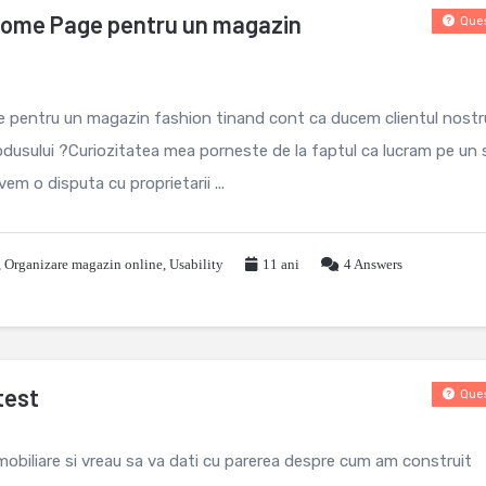
 Home Page pentru un magazin
Ques
 pentru un magazin fashion tinand cont ca ducem clientul nostr
odusului ?Curiozitatea mea porneste de la faptul ca lucram pe un 
 o disputa cu proprietarii ...
,
Organizare magazin online
,
Usability
11 ani
4
Answers
test
Ques
mobiliare si vreau sa va dati cu parerea despre cum am construit