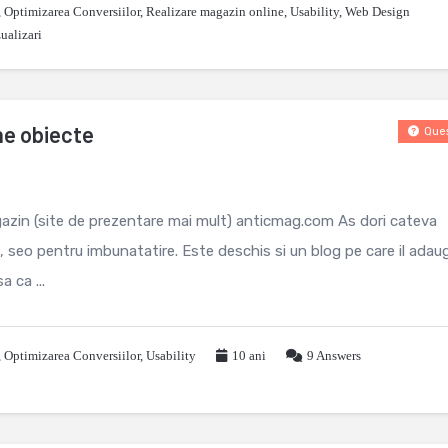
,
Optimizarea Conversiilor
,
Realizare magazin online
,
Usability
,
Web Design
ualizari
ne obiecte
Ques
azin (site de prezentare mai mult) anticmag.com As dori cateva
n, seo pentru imbunatatire. Este deschis si un blog pe care il adau
a ca ...
,
Optimizarea Conversiilor
,
Usability
10 ani
9
Answers