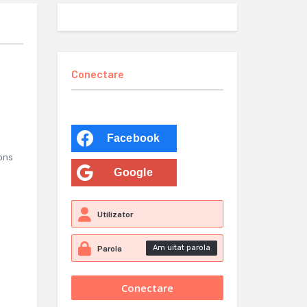
Conectare
Facebook
ions
Google
Am uitat parola