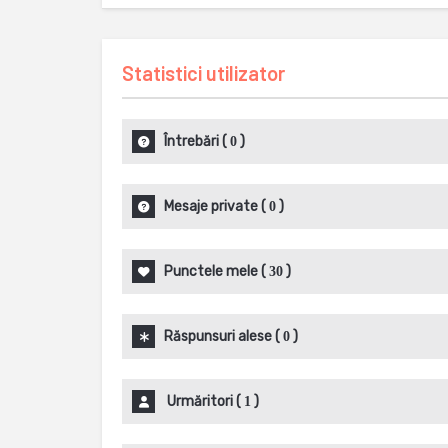
Statistici utilizator
Întrebări
(
)
0
Mesaje private
(
)
0
Punctele mele
(
)
30
Răspunsuri alese
(
)
0
Urmăritori
(
)
1