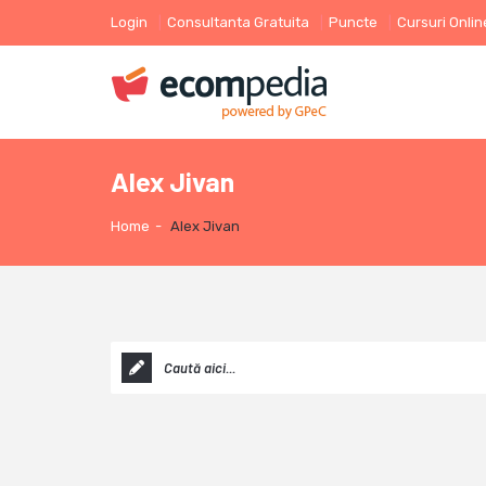
Login
Consultanta Gratuita
Puncte
Cursuri Onlin
Alex Jivan
Home
-
Alex Jivan