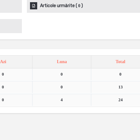
Articole urmărite
(
)
0
Azi
Luna
Total
0
0
0
0
0
13
0
4
24