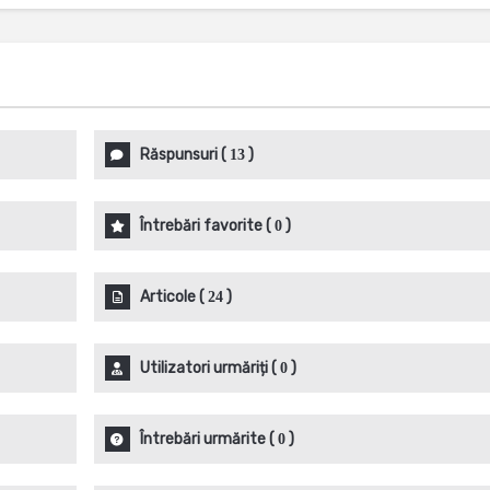
Răspunsuri
(
)
13
Întrebări favorite
(
)
0
Articole
(
)
24
Utilizatori urmăriți
(
)
0
Întrebări urmărite
(
)
0