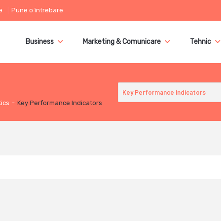
e
Pune o întrebare
Business
Marketing & Comunicare
Tehnic
tics
-
Key Performance Indicators