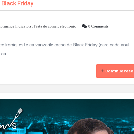
 Black Friday
formance Indicators
,
Piata de comert electronic
0 Comments
ectronic, este ca vanzarile cresc de Black Friday (care cade anul
a ...
Continue read