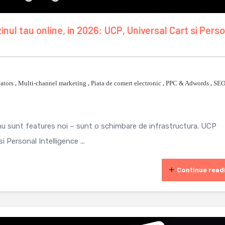
ul tau online, in 2026: UCP, Universal Cart si Pers
ators
,
Multi-channel marketing
,
Piata de comert electronic
,
PPC & Adwords
,
SE
 nu sunt features noi – sunt o schimbare de infrastructura. UCP
 Personal Intelligence ...
Continue read