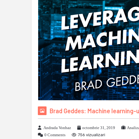
Brad Geddes: Machine learning-ul
Andrada Vonhaz
octombrie 31, 2019
Analiz
0 Comments
756 vizualizari