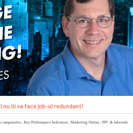
 nu iti va face job-ul redundant!
a campaniilor
,
Key Performance Indicators
,
Marketing Online
,
PPC & Adwords