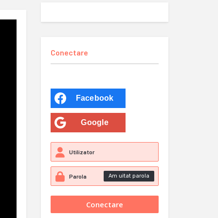
Conectare
Facebook
Google
Am uitat parola