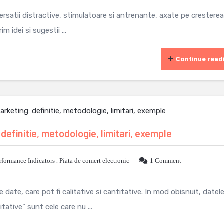
rsatii distractive, stimulatoare si antrenante, axate pe cresterea
m idei si sugestii ...
Continue read
 definitie, metodologie, limitari, exemple
rformance Indicators
,
Piata de comert electronic
1 Comment
 date, care pot fi calitative si cantitative. In mod obisnuit, datel
tative” sunt cele care nu ...