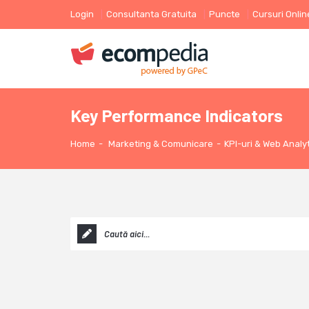
Login
Consultanta Gratuita
Puncte
Cursuri Onlin
Key Performance Indicators
Home
-
Marketing & Comunicare
-
KPI-uri & Web Analy