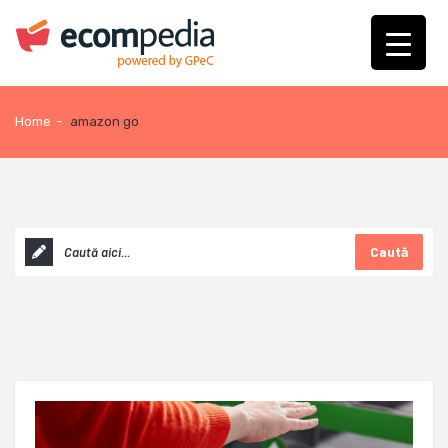
Home
-
amazon go
Caută