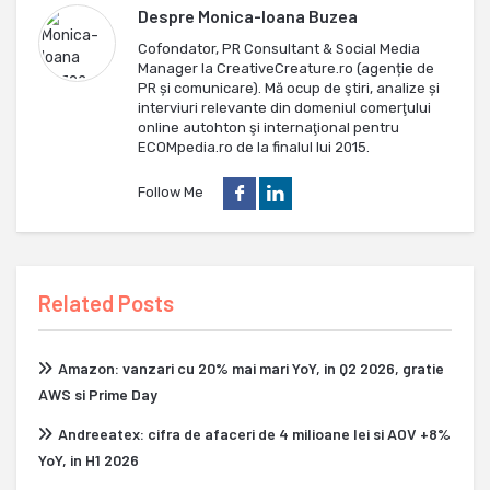
Despre
Monica-Ioana Buzea
Cofondator, PR Consultant & Social Media
Manager la CreativeCreature.ro (agenție de
PR și comunicare). Mă ocup de ştiri, analize și
interviuri relevante din domeniul comerţului
online autohton şi internaţional pentru
ECOMpedia.ro de la finalul lui 2015.
Follow Me
Related Posts
Amazon: vanzari cu 20% mai mari YoY, in Q2 2026, gratie
AWS si Prime Day
Andreeatex: cifra de afaceri de 4 milioane lei si AOV +8%
YoY, in H1 2026