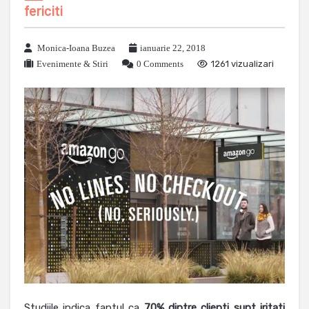
fericiti
Monica-Ioana Buzea
ianuarie 22, 2018
Evenimente & Stiri
0 Comments
1261 vizualizari
Studiile indica faptul ca
70% dintre clienti sunt iritati