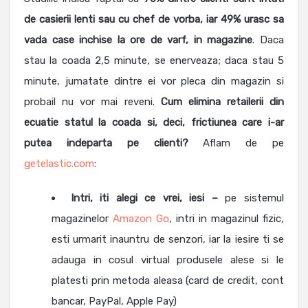
de casierii lenti sau cu chef de vorba, iar 49% urasc sa
vada case inchise la ore de varf, in magazine
. Daca
stau la coada 2,5 minute, se enerveaza; daca stau 5
minute, jumatate dintre ei vor pleca din magazin si
probail nu vor mai reveni.
Cum elimina retailerii din
ecuatie statul la coada si, deci, frictiunea care i-ar
putea indeparta pe clienti?
Aflam de pe
getelastic.com
:
Intri, iti alegi ce vrei, iesi –
pe sistemul
magazinelor
Amazon Go
, intri in magazinul fizic,
esti urmarit inauntru de senzori, iar la iesire ti se
adauga in cosul virtual produsele alese si le
platesti prin metoda aleasa (card de credit, cont
bancar, PayPal, Apple Pay)