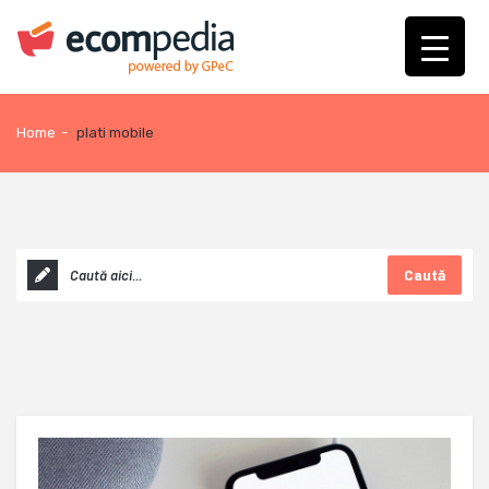
Home
-
plati mobile
Caută