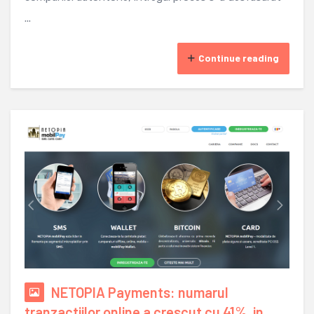
...
Continue reading
NETOPIA Payments: numarul
tranzactiilor online a crescut cu 41%, in