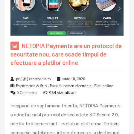
NETOPIA Payments are un protocol de
securitate nou, care scade timpul de
efectuare a platilor online
pr [ @ ] ecompedia ro
iunie 18, 2020
Evenimente & Stiri
,
Piata de comert electronic
,
Plati online
0 Comments
964 vizualizari
Incepand de saptamana trecuta, NETOPIA Payments
a adoptat noul protocol de securitate 3D Secure 2.0,
pentru toti comerciantii inrolati in platforma. Potrivit
companiei autohtone, intregul proces s-a desfasurat