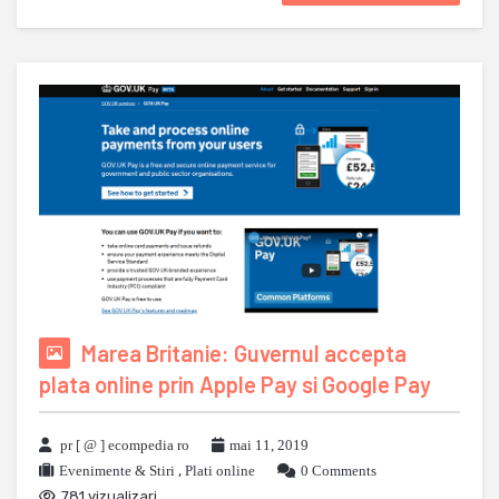
Marea Britanie: Guvernul accepta
plata online prin Apple Pay si Google Pay
pr [ @ ] ecompedia ro
mai 11, 2019
Evenimente & Stiri
,
Plati online
0 Comments
781 vizualizari