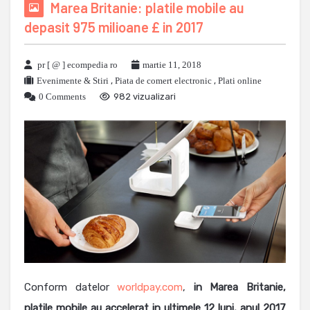
Marea Britanie: platile mobile au
depasit 975 milioane £ in 2017
pr [ @ ] ecompedia ro
martie 11, 2018
Evenimente & Stiri
,
Piata de comert electronic
,
Plati online
0 Comments
982 vizualizari
Conform datelor
worldpay.com
,
in Marea Britanie,
platile mobile au accelerat in ultimele 12 luni, anul 2017