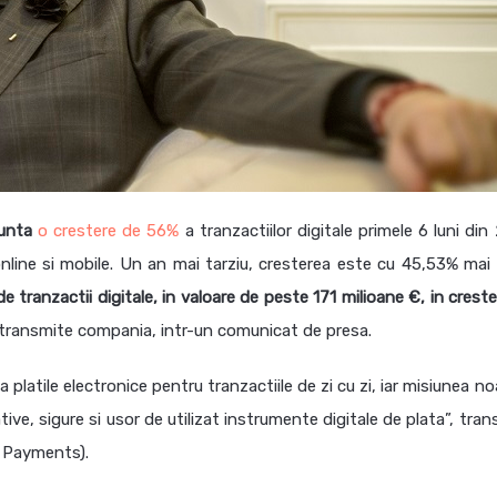
unta
o crestere de 56%
a tranzactiilor digitale primele 6 luni din
online si mobile. Un an mai tarziu, cresterea este cu 45,53% mai
e tranzactii digitale, in valoare de peste 171 milioane €, in crest
transmite compania, intr-un comunicat de presa.
 platile electronice pentru tranzactiile de zi cu zi, iar misiunea n
ive, sigure si usor de utilizat instrumente digitale de plata”, tra
 Payments).