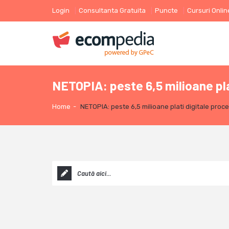
Login
Consultanta Gratuita
Puncte
Cursuri Onlin
NETOPIA: peste 6,5 milioane pla
Home
-
NETOPIA: peste 6,5 milioane plati digitale proc