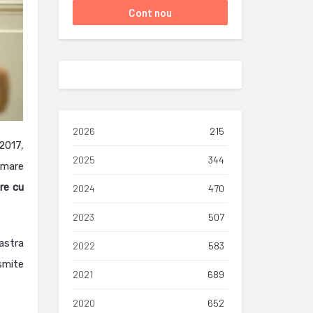
2026
215
 2017,
2025
344
 mare
ere cu
2024
470
2023
507
oastra
2022
583
nsmite
2021
689
2020
652