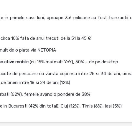
ate in primele sase luni, aproape 3,6 milioane au fost tranzactii o
circa 10% fata de anul trecut, de la 51 la 45 €
 mult de o plata via NETOPIA
pozitive mobile
(cu 15% mai mult YoY), 50% – de pe desktop
facute de persoane cu varsta cuprinsa intre 25 si 34 de ani, urma
de tinerii intre 18 si 24 de ani (12%)
 barbati (62%), femeile avand o pondere de 38%
 in Bucuresti (42% din total), Cluj (12%), Timis (6%), Iasi (5%)