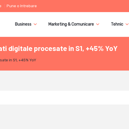
e
Pune o întrebare
Business
Marketing & Comunicare
Tehnic
ti digitale procesate in S1, +45% YoY
esate in S1, +45% YoY