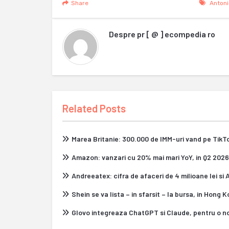
Share
Antoni
Despre
pr [ @ ] ecompedia ro
Related Posts
Marea Britanie: 300.000 de IMM-uri vand pe Tik
Amazon: vanzari cu 20% mai mari YoY, in Q2 2026
Andreeatex: cifra de afaceri de 4 milioane lei si
Shein se va lista – in sfarsit – la bursa, in Hong 
Glovo integreaza ChatGPT si Claude, pentru o n