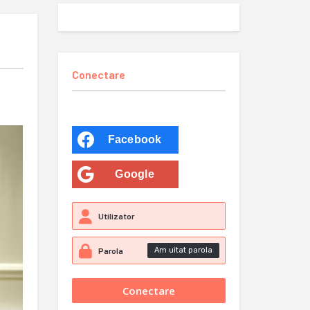
Conectare
Facebook
Google
Am uitat parola