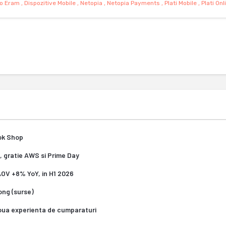
o Eram
,
Dispozitive Mobile
,
Netopia
,
Netopia Payments
,
Plati Mobile
,
Plati Onl
Tok Shop
, gratie AWS si Prime Day
 AOV +8% YoY, in H1 2026
Kong (surse)
oua experienta de cumparaturi