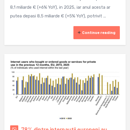
8,1 miliarde € (+6% YoY), in 2025, iar anul acesta ar
putea depasi 8,5 miliarde € (+5% YoY), potrivit ...
Continue reading
78% dintre internautii europeni au