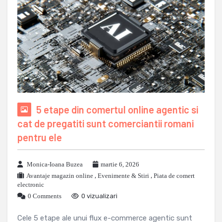
5 etape din comertul online agentic si
cat de pregatiti sunt comerciantii romani
pentru ele
Monica-Ioana Buzea
martie 6, 2026
Avantaje magazin online
,
Evenimente & Stiri
,
Piata de comert
electronic
0 Comments
0 vizualizari
Cele 5 etape ale unui flux e-commerce agentic sunt