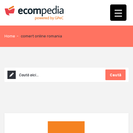
Home
-
comert online romania
Caută