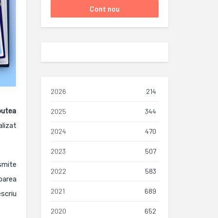
2026
214
putea
2025
344
alizat
2024
470
2023
507
smite
2022
583
barea
2021
689
scriu
2020
652