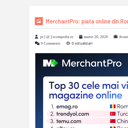
MerchantPro: piata online din Rom
pr [ @ ] ecompedia ro
martie 20, 2026
Avant
0 Comments
0 vizualizari