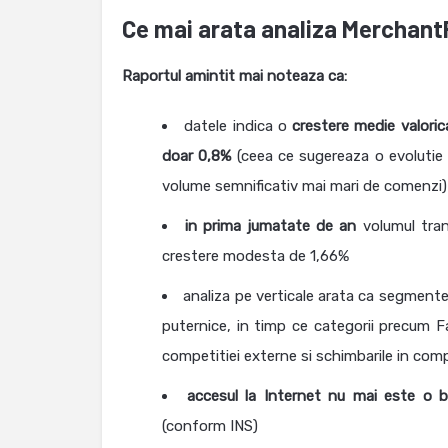
Ce mai arata analiza Merchant
Raportul amintit mai noteaza ca:
datele indica o
crestere medie valori
doar 0,8%
(ceea ce sugereaza o evolutie 
volume semnificativ mai mari de comenzi)
in prima jumatate de an
volumul tran
crestere modesta de 1,66%
analiza pe verticale arata ca segmen
puternice, in timp ce categorii precum F
competitiei externe si schimbarile in c
accesul la Internet nu mai este o b
(conform INS)