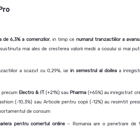
Pro
ca de 6,3% a comenzilor
, in timp ce
numarul tranzactiilor a avans
sustinuta mai ales de cresterea valorii medii a cosului si mai put
zactiilor a scazut cu 0,29%, iar
in semestrul al doilea
a inregist
te precum
Electro & IT
(+21%) sau
Pharma
(+65%) au inregistrat cre
ashion (-10,3%) sau Articole pentru copii (-12%) au resimtit pres
omportamentul de consum
ariera pentru comertul online
– Romania are o penetrare de 