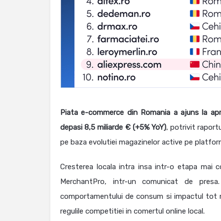
Piata e-commerce din Romania a ajuns la apro
depasi 8,5 miliarde € (+5% YoY)
, potrivit rapor
pe baza evolutiei magazinelor active pe platfor
Cresterea locala intra insa intr-o etapa mai co
MerchantPro, intr-un comunicat de presa. I
comportamentului de consum si impactul tot mai
regulile competitiei in comertul online local.