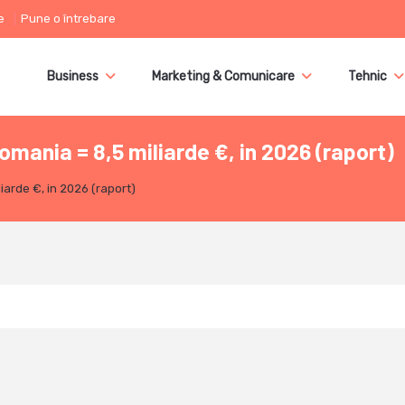
e
Pune o întrebare
Business
Marketing & Comunicare
Tehnic
omania = 8,5 miliarde €, in 2026 (raport)
iarde €, in 2026 (raport)