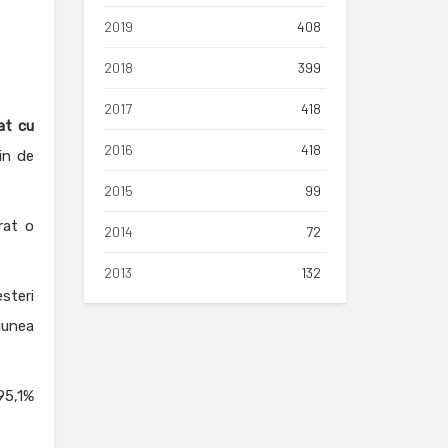
2019
408
2018
399
2017
418
at cu
2016
418
in de
2015
99
rat o
2014
72
2013
132
steri
iunea
95,1%