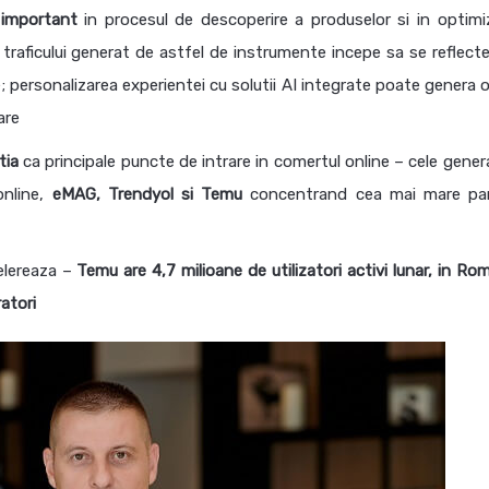
 important
in procesul de descoperire a produselor si in optimi
 traficului generat de astfel de instrumente incepe sa se reflecte 
e; personalizarea experientei cu solutii AI integrate poate genera 
are
tia
ca principale puncte de intrare in comertul online – cele genera
online,
eMAG, Trendyol si Temu
concentrand cea mai mare pa
elereaza –
Temu are 4,7 milioane de utilizatori activi lunar, in Ro
atori