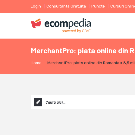
Login
Consultanta Gratuita
Puncte
Cursuri Onlin
MerchantPro: piata online din R
Home
-
MerchantPro: piata online din Romania = 8,5 mil