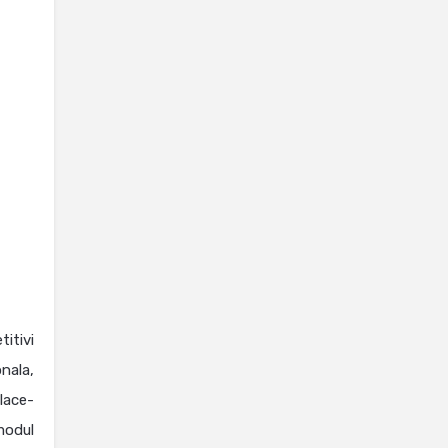
titivi
nala,
lace-
modul