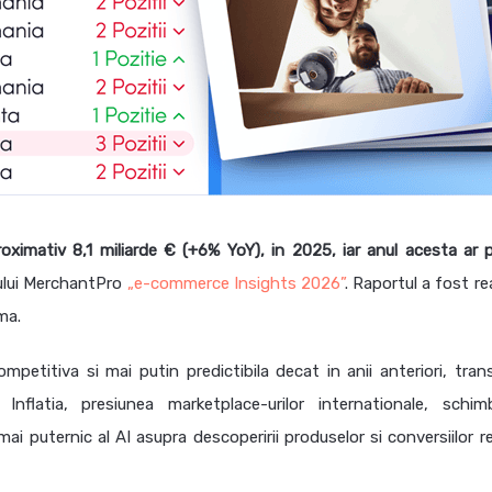
ximativ 8,1 miliarde € (+6% YoY), in 2025, iar anul acesta ar 
tului MerchantPro
„e-commerce Insights 2026”
. Raportul a fost re
ma.
mpetitiva si mai putin predictibila decat in anii anteriori, tran
nflatia, presiunea marketplace-urilor internationale, schim
 puternic al AI asupra descoperirii produselor si conversiilor re