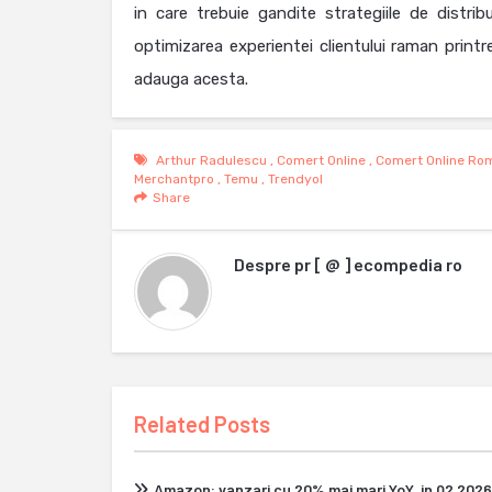
in care trebuie gandite strategiile de distrib
optimizarea experientei clientului raman print
adauga acesta.
Arthur Radulescu
,
Comert Online
,
Comert Online Ro
Merchantpro
,
Temu
,
Trendyol
Share
Despre
pr [ @ ] ecompedia ro
Related Posts
Amazon: vanzari cu 20% mai mari YoY, in Q2 2026