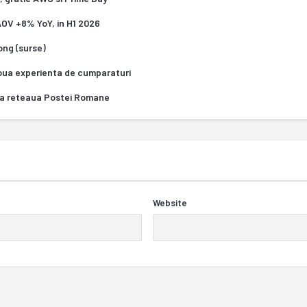
 AOV +8% YoY, in H1 2026
Kong (surse)
oua experienta de cumparaturi
za reteaua Postei Romane
Website