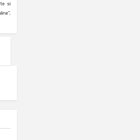
te si
ine”,
,