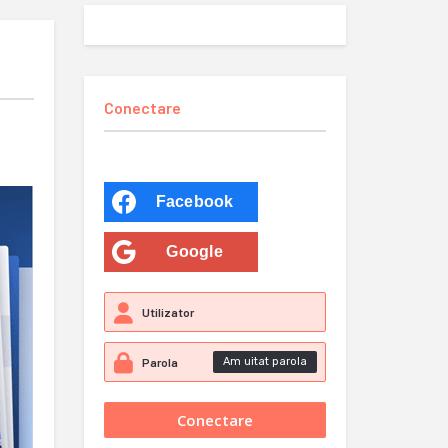
Conectare
Facebook
Google
Am uitat parola