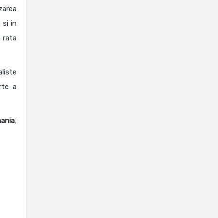
zarea
si in
o rata
liste
rte a
mania
;