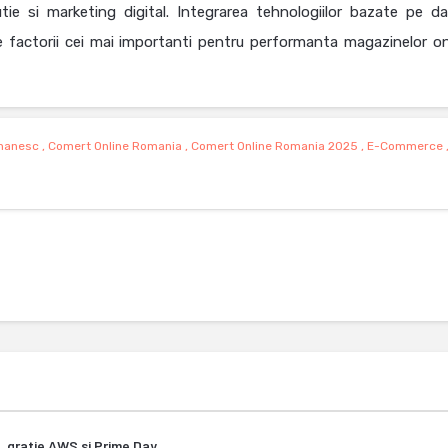
utie si marketing digital. Integrarea tehnologiilor bazate pe da
re factorii cei mai importanti pentru performanta magazinelor onl
manesc
,
Comert Online Romania
,
Comert Online Romania 2025
,
E-Commerce
, gratie AWS si Prime Day