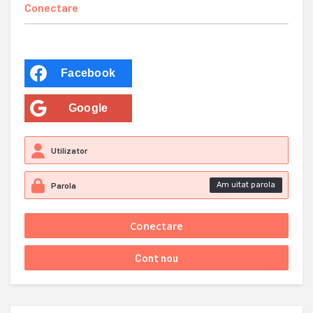
Conectare
Facebook
Google
Am uitat parola