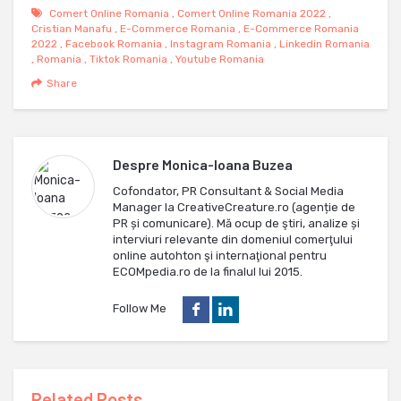
Comert Online Romania
,
Comert Online Romania 2022
,
Cristian Manafu
,
E-Commerce Romania
,
E-Commerce Romania
2022
,
Facebook Romania
,
Instagram Romania
,
Linkedin Romania
,
Romania
,
Tiktok Romania
,
Youtube Romania
Share
Despre
Monica-Ioana Buzea
Cofondator, PR Consultant & Social Media
Manager la CreativeCreature.ro (agenție de
PR și comunicare). Mă ocup de ştiri, analize și
interviuri relevante din domeniul comerţului
online autohton şi internaţional pentru
ECOMpedia.ro de la finalul lui 2015.
Follow Me
Related Posts