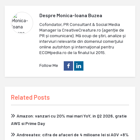
Despre
Monica-Ioana Buzea
Cofondator, PR Consultant & Social Media
Manager la CreativeCreature.ro (agenție de
PR și comunicare). Mă ocup de ştiri, analize și
interviuri relevante din domeniul comerţului
online autohton şi internaţional pentru
ECOMpedia.ro de la finalul lui 2015.
Follow Me
Related Posts
Amazon: vanzari cu 20% mai mari YoY, in Q2 2026, gratie
AWS si Prime Day
Andreeatex: cifra de afaceri de 4 milioane lei si AOV +8%