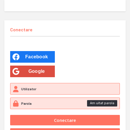
Conectare
Facebook
Google
Am uitat parola