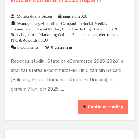
Monica-Ioana Buzea
martie 5, 2026
Avantaje magazin online
,
Campanii in Social Media
,
Comunicare in Social Media
,
E-mail marketing
,
Evenimente &
Stiri
,
Logistica
,
Marketing Online
,
Piata de comert electronic
,
PPC & Adwords
,
SEO
0 Comments
0 vizualizari
Recentul studiu „State of eCommerce 2025-2026” a
analizat starea e-commerce-ului in 5 tari din Balcani
(Bulgaria, Grecia, Romania, Croatia si Ungaria), in
primele 9 luni din 2025, ...
Continue reading