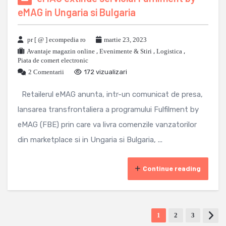
eMAG in Ungaria si Bulgaria
pr [ @ ] ecompedia ro
martie 23, 2023
Avantaje magazin online
,
Evenimente & Stiri
,
Logistica
,
Piata de comert electronic
2 Comentarii
172 vizualizari
Retailerul eMAG anunta, intr-un comunicat de presa,
lansarea transfrontaliera a programului Fulfilment by
eMAG (FBE) prin care va livra comenzile vanzatorilor
din marketplace si in Ungaria si Bulgaria, ...
Continue reading
1
2
3