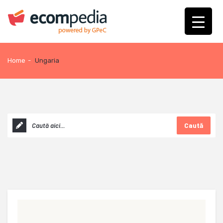
Home
-
Ungaria
Caută