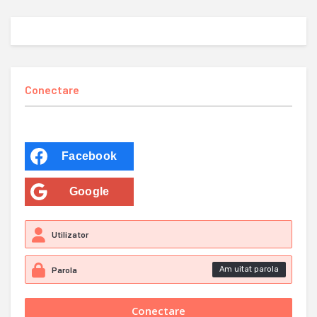
Conectare
Facebook
Google
Am uitat parola