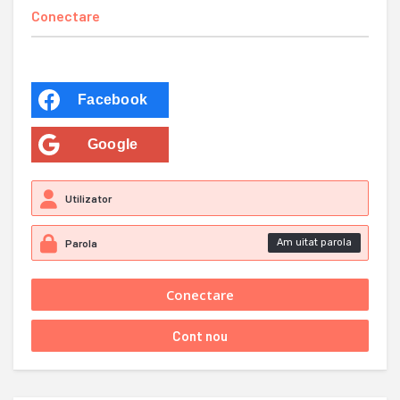
Conectare
Facebook
Google
Am uitat parola