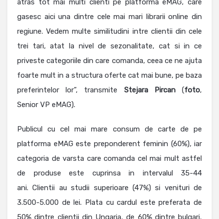
atras tot mai multi clienti pe platforma eMAG, care
gasesc aici una dintre cele mai mari librarii online din
regiune. Vedem multe similitudini intre clientii din cele
trei tari, atat la nivel de sezonalitate, cat si in ce
priveste categoriile din care comanda, ceea ce ne ajuta
foarte mult in a structura oferte cat mai bune, pe baza
preferintelor lor”, transmite
Stejara
Pircan
(
foto
,
Senior VP eMAG).
Publicul cu cel mai mare consum de carte de pe
platforma eMAG este preponderent feminin (60%), iar
categoria de varsta care comanda cel mai mult astfel
de produse este cuprinsa in intervalul 35-44
ani. Clientii au studii superioare (47%) si venituri de
3.500-5.000 de lei. Plata cu cardul este preferata de
50% dintre clientii din Ungaria, de 60% dintre bulgari,