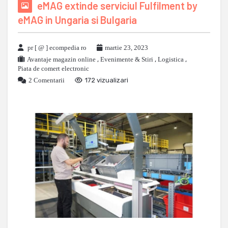
eMAG extinde serviciul Fulfilment by
eMAG in Ungaria si Bulgaria
pr [ @ ] ecompedia ro
martie 23, 2023
Avantaje magazin online
,
Evenimente & Stiri
,
Logistica
,
Piata de comert electronic
2 Comentarii
172 vizualizari