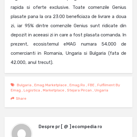
rapida si oferte exclusive. Toate comenzile Genius
plasate pana la ora 23:00 beneficiaza de livrare a doua
zi, iar 95% dintre comenzile Genius sunt ridicate din
depozit in aceeasi zi in care a fost plasata comanda. In
prezent, ecosistemul eMAG numara 54.000 de
comercianti in Romania, Ungaria si Bulgaria (fata de
42.000, anul trecut).
Bulgaria
,
Emag Marketplace
,
Emag.ro
,
FBE
,
Fulfilment By
Emag
,
Logistica
,
Marketplace
,
Stejara Pircan
,
Ungaria
Share
Despre
pr [ @ ] ecompedia ro