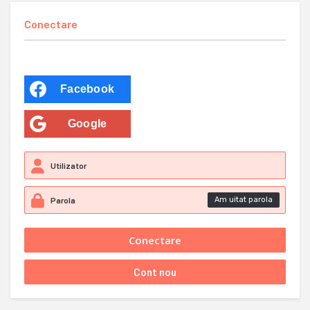
Conectare
Facebook
Google
Am uitat parola