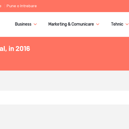
e
Pune o întrebare
Business
Marketing & Comunicare
Tehnic
al, in 2016