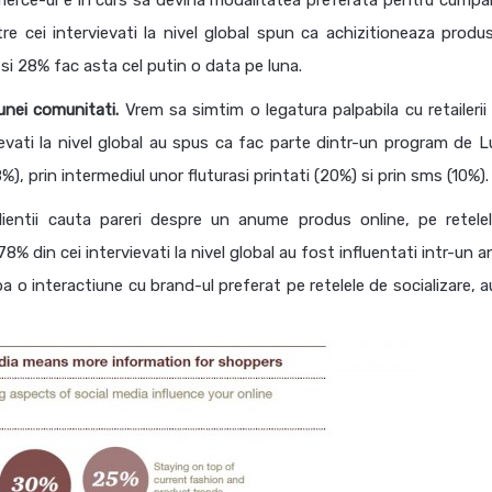
rce-ul e in curs sa devina modalitatea preferata pentru cumpar
tre cei intervievati la nivel global spun ca achizitioneaza produ
si 28% fac asta cel putin o data pe luna.
unei comunitati.
Vrem sa simtim o legatura palpabila cu retailerii
ievati la nivel global au spus ca fac parte dintr-un program de 
), prin intermediul unor fluturasi printati (20%) si prin sms (10%).
lientii cauta pareri despre un anume produs online, pe retele
. 78% din cei intervievati la nivel global au fost influentati intr-un
a o interactiune cu brand-ul preferat pe retelele de socializare, a