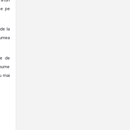
aturi
se pe
 de la
Lumea
le de
 anume
u mai