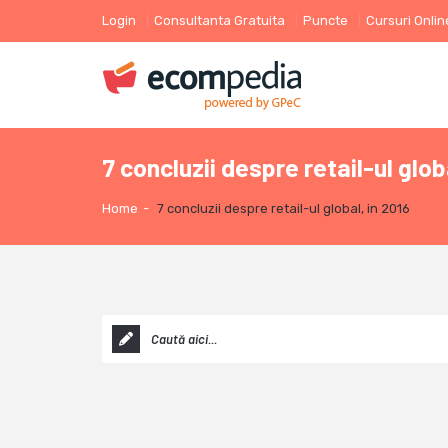
Login
Consultanta Gratuita
Puncte
Cursuri Onlin
7 concluzii despre retail-ul glob
Home
-
7 concluzii despre retail-ul global, in 2016