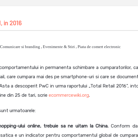
, in 2016
Comunicare si branding
,
Evenimente & Stiri
,
Piata de comert electronic
 comportamentului in permanenta schimbare a cumparatorilor, car
tail, care cumpara mai des pe smartphone-uri si care se documen
. Asta a descoperit PwC in urma raportului „Total Retail 2016”, int
e din 25 de tari, scrie
ecommercewiki.org
.
 sunt urmatoarele:
hopping-ului online, trebuie sa ne uitam la China.
Conform dat
atica e un indicator pentru comportamentul global de cumparar