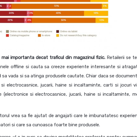
 mai importanta decat traficul din magazinul fizic.
Retailerii se 
nele offline si cauta sa creeze experiente interesante si atraga
ind sa vada si sa atinga produsele cautate. Chiar daca se documen
 electrocasnice, jucarii, haine si incaltaminte, carti si jocuri vi
(electronice si electrocasnice, jucarii, haine si incaltaminte, mo
rul vrea sa fie ajutat de angajati care le imbunatatesc experien
catori si care sa cunoasca foarte bine produsele.