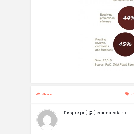
Share
C
Despre
pr [ @ ] ecompedia ro