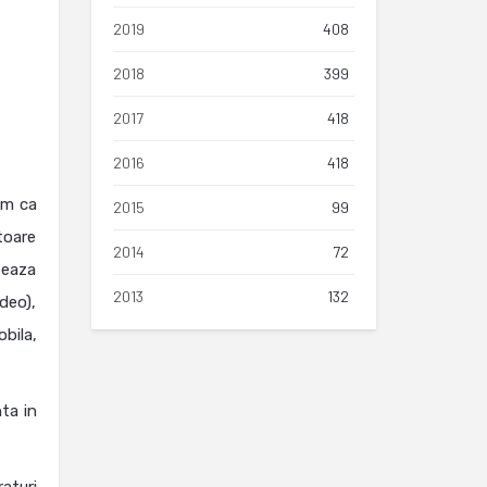
2019
408
2018
399
2017
418
2016
418
tem ca
2015
99
toare
2014
72
teaza
2013
132
deo),
bila,
ta in