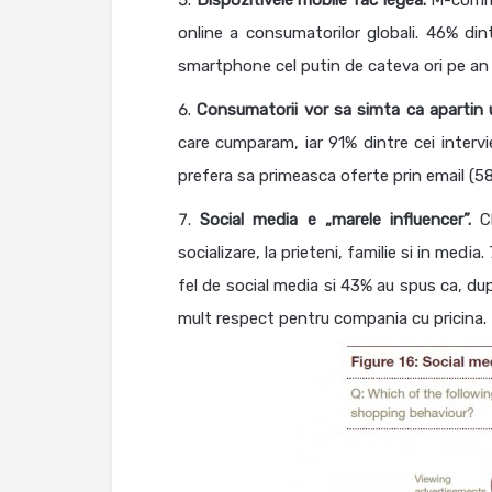
Dispozitivele mobile fac legea.
M-comme
online a consumatorilor globali. 46% din
smartphone cel putin de cateva ori pe an 
Consumatorii vor sa simta ca apartin 
care cumparam, iar 91% dintre cei interv
prefera sa primeasca oferte prin email (58%
Social media e „marele influencer”.
C
socializare, la prieteni, familie si in media
fel de social media si 43% au spus ca, dup
mult respect pentru compania cu pricina.