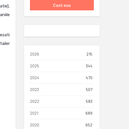
tie),
niile
esati
ailer
2026
215
2025
344
2024
470
2023
507
2022
583
2021
689
2020
652