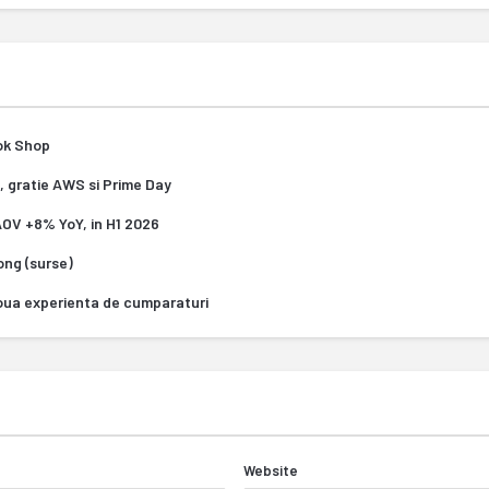
Tok Shop
, gratie AWS si Prime Day
 AOV +8% YoY, in H1 2026
Kong (surse)
oua experienta de cumparaturi
Website