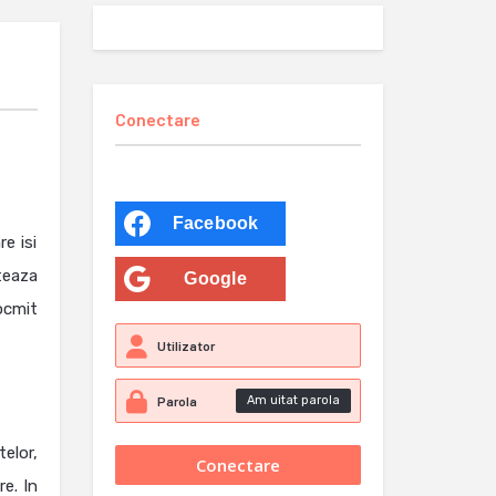
Conectare
Facebook
e isi
teaza
Google
ocmit
Am uitat parola
elor,
e. In