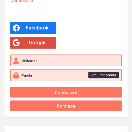
Conectare
Facebook
Google
Am uitat parola