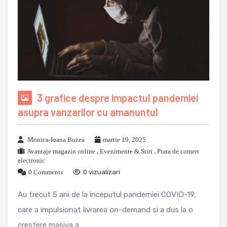
3 grafice despre impactul pandemiei
asupra vanzarilor cu amanuntul
Monica-Ioana Buzea
martie 19, 2025
Avantaje magazin online
,
Evenimente & Stiri
,
Piata de comert
electronic
0 Comments
0 vizualizari
Au trecut 5 ani de la inceputul pandemiei COVID-19,
care a impulsionat livrarea on-demand si a dus la o
crestere masiva a