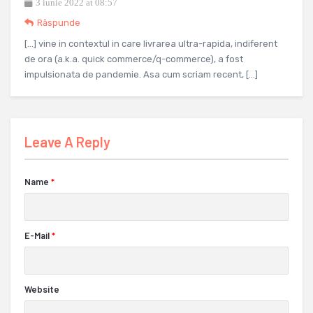
3 iunie 2022 at 08:57
Răspunde
[…] vine in contextul in care livrarea ultra-rapida, indiferent
de ora (a.k.a. quick commerce/q-commerce), a fost
impulsionata de pandemie. Asa cum scriam recent, […]
Leave A Reply
Name
*
E-Mail
*
Website