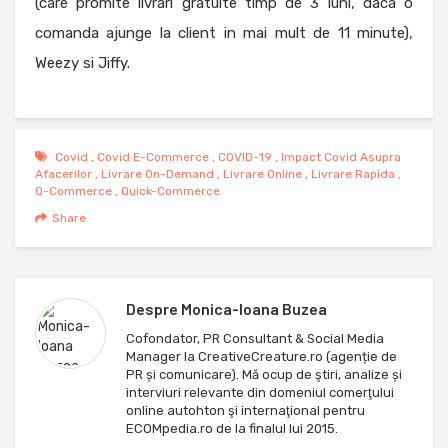
(care promite livrari gratuite timp de 3 luni, daca o
comanda ajunge la client in mai mult de 11 minute),
Weezy si Jiffy.
Covid
,
Covid E-Commerce
,
COVID-19
,
Impact Covid Asupra
Afacerilor
,
Livrare On-Demand
,
Livrare Online
,
Livrare Rapida
,
Q-Commerce
,
Quick-Commerce
Share
Despre
Monica-Ioana Buzea
Cofondator, PR Consultant & Social Media
Manager la CreativeCreature.ro (agenție de
PR și comunicare). Mă ocup de ştiri, analize și
interviuri relevante din domeniul comerţului
online autohton şi internaţional pentru
ECOMpedia.ro de la finalul lui 2015.