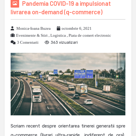
Pandemia COVID-19 a impulsionat
livrarea on-demand (q-commerce)
Monica-Ioana Buzea
octombrie 6, 2021
Evenimente & Stiri
,
Logistica
,
Piata de comert electronic
3 Comentarii
363 vizualizari
Scriam recent despre orientarea tinerei generatii spre
q-commerce (livrari ultra-rapide, indiferent de ora),