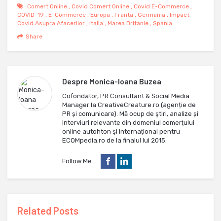
Comert Online
,
Covid Comert Online
,
Covid E-Commerce
,
COVID-19
,
E-Commerce
,
Europa
,
Franta
,
Germania
,
Impact
Covid Asupra Afacerilor
,
Italia
,
Marea Britanie
,
Spania
Share
Despre
Monica-Ioana Buzea
Cofondator, PR Consultant & Social Media
Manager la CreativeCreature.ro (agenție de
PR și comunicare). Mă ocup de ştiri, analize și
interviuri relevante din domeniul comerţului
online autohton şi internaţional pentru
ECOMpedia.ro de la finalul lui 2015.
Follow Me
Related Posts