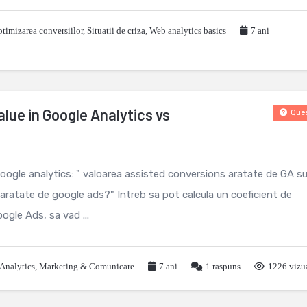
timizarea conversiilor
,
Situatii de criza
,
Web analytics basics
7 ani
lue in Google Analytics vs
Ques
google analytics: " valoarea assisted conversions aratate de GA s
or aratate de google ads?" Intreb sa pot calcula un coeficient de
oogle Ads, sa vad ...
Analytics
,
Marketing & Comunicare
7 ani
1
raspuns
1226 vizua