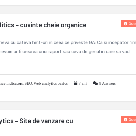
litics – cuvinte cheie organice
Ques
eva cu cateva hint-uri in ceea ce priveste GA: Ca si incepator "im
nevoie ar fi crearea unui raport sau ceva de genul in care sa vad
nce Indicators
,
SEO
,
Web analytics basics
7 ani
9
Answers
ytics – Site de vanzare cu
Ques