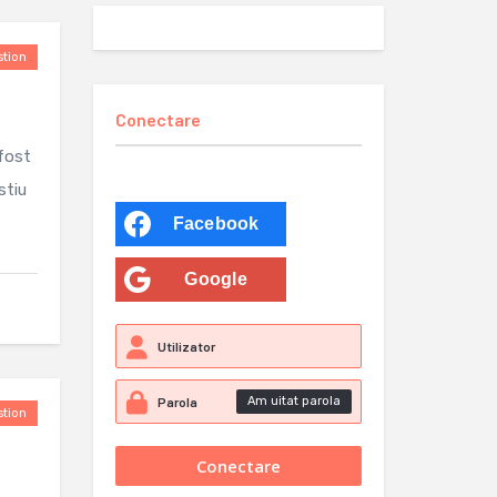
tion
Conectare
 fost
stiu
Facebook
Google
Am uitat parola
tion