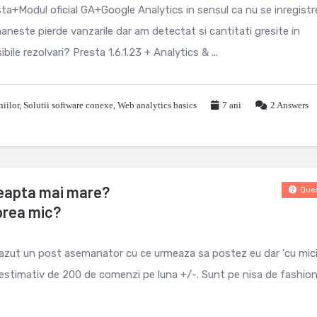
a+Modul oficial GA+Google Analytics in sensul ca nu se inregist
aneste pierde vanzarile dar am detectat si cantitati gresite in
ile rezolvari? Presta 1.6.1.23 + Analytics & ...
iilor
,
Solutii software conexe
,
Web analytics basics
7 ani
2
Answers
reapta mai mare?
Ques
prea mic?
vazut un post asemanator cu ce urmeaza sa postez eu dar 'cu mici
r estimativ de 200 de comenzi pe luna +/-. Sunt pe nisa de fashio