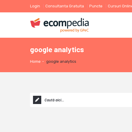
Login
Consultanta Gratuita
Puncte
Cursuri Onlin
google analytics
Home
-
google analytics