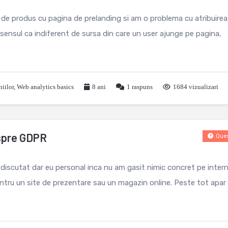
de produs cu pagina de prelanding si am o problema cu atribuirea
n sensul ca indiferent de sursa din care un user ajunge pe pagina,
iilor
,
Web analytics basics
8 ani
1
raspuns
1684 vizualizari
spre GDPR
Ques
e discutat dar eu personal inca nu am gasit nimic concret pe inter
ru un site de prezentare sau un magazin online. Peste tot apar