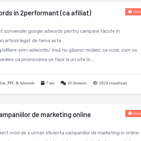
rds in 2performant (ca afiliat)
Ques
rat conversiile google adwords pentru campanii făcute în
 articol legat de tema asta
afiliere-prin-adwords/ Insă nu găsesc nicăieri, sa scrie, cum sa
 vedere ca promovarea se face la un site la ...
liat
,
PPC & Adwords
7 ani
10
Answers
2824 vizualizari
ampaniilor de marketing online
Ques
icient mod de a urmari eficienta campaniilor de marketing in online.