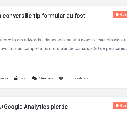
 conversiile tip formular au fost
Ques
i provin din adwords , dar as vrea sa stiu exact si care din ele au
tr-o luna au completat un formular de comanda 20 de persoane, 
basics
6 ani
2
Answers
880 vizualizari
A+Google Analytics pierde
Ques