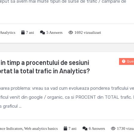
eput sa avem mai multe tipuri de surse de trafic / campanii de
Analytics
7 ani
5
Answers
1692 vizualizari
in timp a procentului de sesiuni
Ques
tat la total trafic in Analytics?
area problema: vreau sa vad cum evolueaza ponderea traficului ve
ficul venit din google / organic, ca si PROCENT din TOTAL trafic.
graficul ...
nce Indicators
,
Web analytics basics
7 ani
6
Answers
1730 vizua