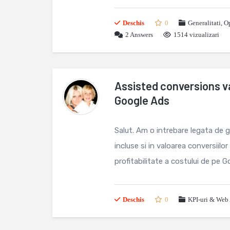
Deschis
0
Generalitati
,
Op
2
Answers
1514 vizualizari
Assisted conversions va
Google Ads
Salut. Am o intrebare legata de 
incluse si in valoarea conversiil
profitabilitate a costului de pe G
Deschis
0
KPI-uri & Web 