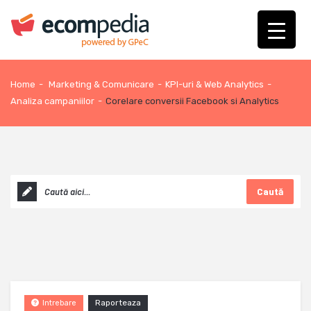
Home
-
Marketing & Comunicare
-
KPI-uri & Web Analytics
-
Analiza campaniilor
-
Corelare conversii Facebook si Analytics
Caută
Raporteaza
Intrebare