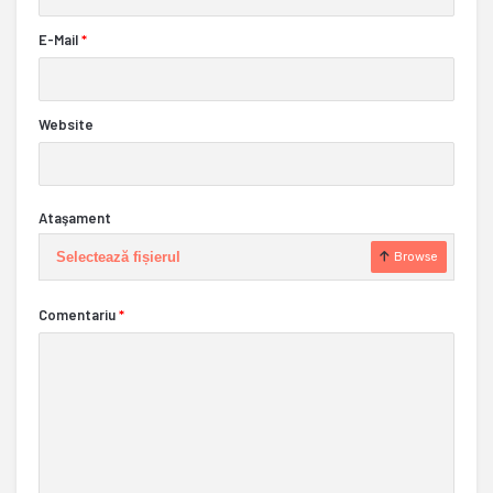
E-Mail
*
Website
Ataşament
Selectează fișierul
Browse
Comentariu
*