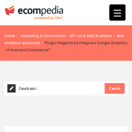
Home
-
Marketing & Comunicare
-
KPI-uri & Web Analytics
-
Web
analytics advanced
-
Plugin Magento pt integrare Google Analytics
– Enhanced Ecommerce?
Caută