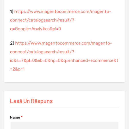
1)
https://www.magentocommerce.com/magento-
connect/catalogsearch/result/?
q=Google+Analytics&pl=0
2)
https://www.magentocommerce.com/magento-
connect/catalogsearch/result/?
id&s=7&pl=0&eb=0&hp=0&q=enhanced+ecommerce&t
=2&p=1
Lasă Un Răspuns
Name
*