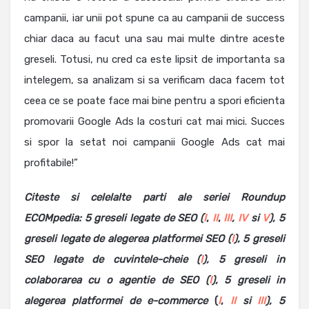
campanii, iar unii pot spune ca au campanii de success
chiar daca au facut una sau mai multe dintre aceste
greseli. Totusi, nu cred ca este lipsit de importanta sa
intelegem, sa analizam si sa verificam daca facem tot
ceea ce se poate face mai bine pentru a spori eficienta
promovarii Google Ads la costuri cat mai mici. Succes
si spor la setat noi campanii Google Ads cat mai
profitabile!”
Citeste
si
celelalte parti ale seriei Roundup
ECOMpedia: 5 greseli legate de SEO (
I
,
II
,
III
,
IV
si
V
),
5
greseli legate de alegerea platformei SEO (
I
), 5 greseli
SEO legate de cuvintele-cheie (
I
), 5 greseli in
colaborarea cu o agentie de SEO (
I
), 5 greseli in
alegerea platformei de e-commerce
(
I
,
II
si
III
),
5