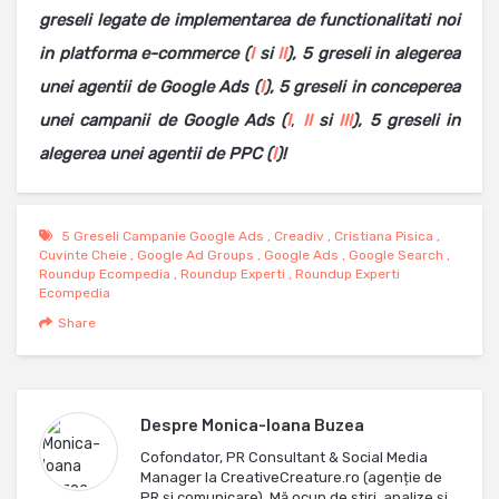
greseli legate de implementarea de functionalitati noi
in platforma e-commerce (
I
si
II
), 5 greseli in alegerea
unei agentii de Google Ads (
I
), 5 greseli in conceperea
unei campanii de Google Ads (
I
,
II
si
III
),
5 greseli in
alegerea unei agentii de PPC (
I
)!
5 Greseli Campanie Google Ads
,
Creadiv
,
Cristiana Pisica
,
Cuvinte Cheie
,
Google Ad Groups
,
Google Ads
,
Google Search
,
Roundup Ecompedia
,
Roundup Experti
,
Roundup Experti
Ecompedia
Share
Despre
Monica-Ioana Buzea
Cofondator, PR Consultant & Social Media
Manager la CreativeCreature.ro (agenție de
PR și comunicare). Mă ocup de ştiri, analize și