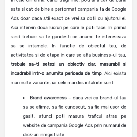
In cele din urma, cand tragi linie, poti afla cat de buna
este si cat de bine a performat campania ta de Google
Ads doar daca stii exact ce vrei sa obtii cu ajutorul ei.
Aici intervin doua lucruri pe care le poti face. In primul
rand trebuie sa te gandesti ce anume te intereseaza
sa se intample. In functie de obiectul tau, de
activitatea si de etapa in care se afla business-ul tau,
trebuie sa-ti setezi un obiectiv clar, masurabil si
incadrabil intr-o anumita perioada de timp
. Aici exista
mai multe variante, iar cele mai des intalnite sunt:
Brand awareness
– daca vrei ca brand-ul tau
sa se afirme, sa fie cunoscut, sa fie mai usor de
gasit, atunci poti masura traficul atras pe
website de campania Google Ads prin numarul de
click-uri inregistrate