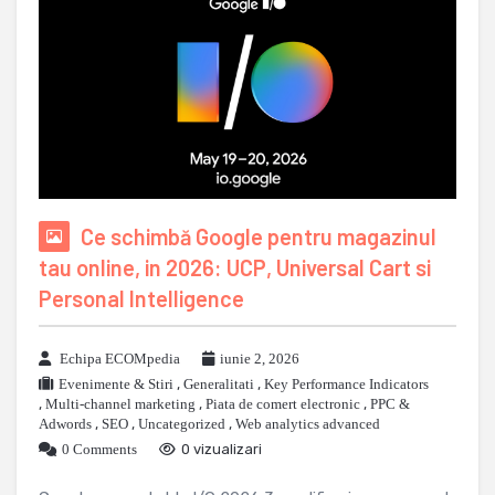
Ce schimbă Google pentru magazinul
tau online, in 2026: UCP, Universal Cart si
Personal Intelligence
Echipa ECOMpedia
iunie 2, 2026
Evenimente & Stiri
,
Generalitati
,
Key Performance Indicators
,
Multi-channel marketing
,
Piata de comert electronic
,
PPC &
Adwords
,
SEO
,
Uncategorized
,
Web analytics advanced
0 Comments
0 vizualizari