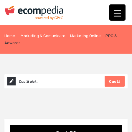
Home
-
Marketing & Comunicare
-
Marketing Online
-
PPC &
Adwords
Caută