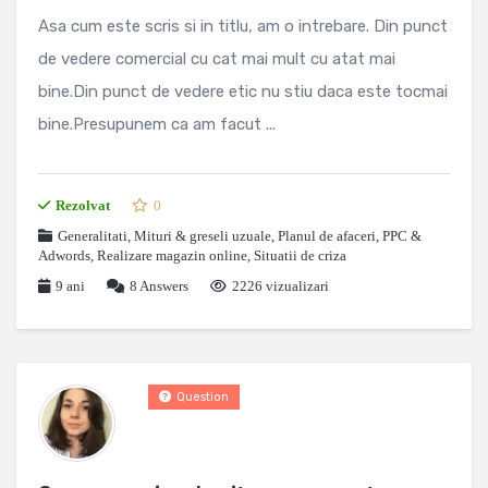
Asa cum este scris si in titlu, am o intrebare. Din punct
de vedere comercial cu cat mai mult cu atat mai
bine.Din punct de vedere etic nu stiu daca este tocmai
bine.Presupunem ca am facut ...
Rezolvat
0
Generalitati
,
Mituri & greseli uzuale
,
Planul de afaceri
,
PPC &
Adwords
,
Realizare magazin online
,
Situatii de criza
9 ani
8
Answers
2226 vizualizari
Question