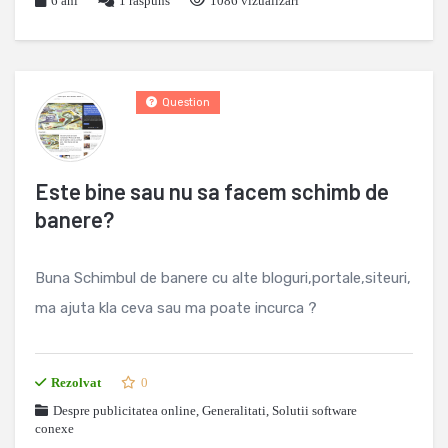
6 ani
1
raspuns
1086 vizualizari
Question
Este bine sau nu sa facem schimb de
banere?
Buna Schimbul de banere cu alte bloguri,portale,siteuri,
ma ajuta kla ceva sau ma poate incurca ?
Rezolvat
0
Despre publicitatea online
,
Generalitati
,
Solutii software
conexe