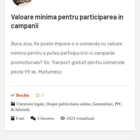
Valoare minima pentru participarea in
campanii
Buna ziua, Se poate impune o o comanda cu valoare
minima pentru a putea participa intr-o campanie
promotionala? Ex: Tranport gratuit pentru comenzile
peste 99 lei. Multumesc
Deschis
0
Chestiuni legale
,
Despre publicitatea online
,
Generalitati
,
PPC
& Adwords
6 ani
3
Answers
1023 vizualizari