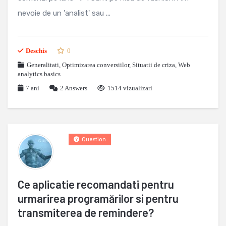
nevoie de un 'analist' sau ...
Deschis
0
Generalitati
,
Optimizarea conversiilor
,
Situatii de criza
,
Web
analytics basics
7 ani
2
Answers
1514 vizualizari
Question
Ce aplicatie recomandati pentru
urmarirea programărilor si pentru
transmiterea de remindere?