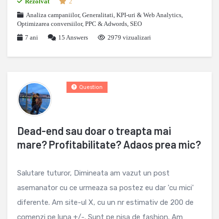
Rezolvat
2
Analiza campaniilor
,
Generalitati
,
KPI-uri & Web Analytics
,
Optimizarea conversiilor
,
PPC & Adwords
,
SEO
7 ani
15
Answers
2979 vizualizari
Question
Dead-end sau doar o treapta mai
mare? Profitabilitate? Adaos prea mic?
Salutare tuturor, Dimineata am vazut un post
asemanator cu ce urmeaza sa postez eu dar 'cu mici'
diferente. Am site-ul X, cu un nr estimativ de 200 de
comenzi pe luna +/-. Sunt pe nisa de fashion. Am