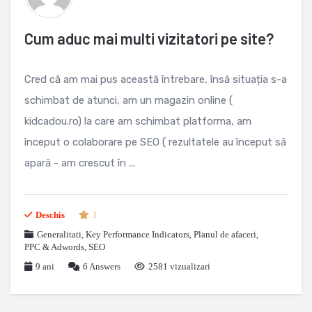
Cum aduc mai multi vizitatori pe site?
Cred că am mai pus această întrebare, însă situația s-a
schimbat de atunci, am un magazin online (
kidcadou.ro) la care am schimbat platforma, am
început o colaborare pe SEO ( rezultatele au început să
apară - am crescut în ...
Deschis
1
Generalitati
,
Key Performance Indicators
,
Planul de afaceri
,
PPC & Adwords
,
SEO
9 ani
6
Answers
2581 vizualizari