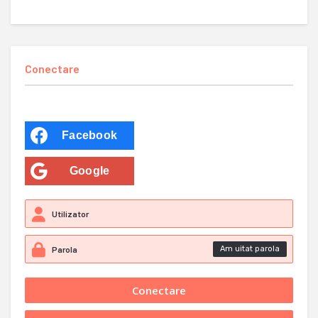
Conectare
Facebook
Google
Am uitat parola