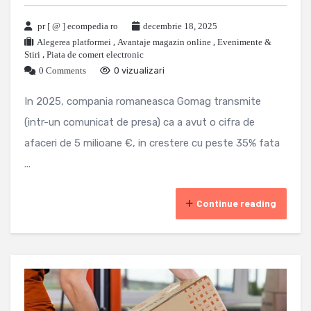
pr [ @ ] ecompedia ro
decembrie 18, 2025
Alegerea platformei
,
Avantaje magazin online
,
Evenimente &
Stiri
,
Piata de comert electronic
0 Comments
0 vizualizari
In 2025, compania romaneasca Gomag transmite
(intr-un comunicat de presa) ca a avut o cifra de
afaceri de 5 milioane €, in crestere cu peste 35% fata
...
Continue reading