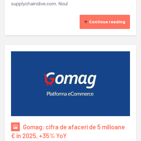
supplychaindive.com. Noul
Continue reading
Gomag: cifra de afaceri de 5 milioane
€ in 2025, +35% YoY