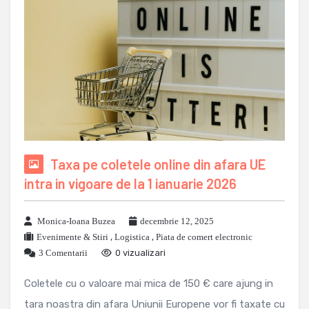
Taxa pe coletele online din afara UE
intra in vigoare de la 1 ianuarie 2026
Monica-Ioana Buzea
decembrie 12, 2025
Evenimente & Stiri
,
Logistica
,
Piata de comert electronic
3 Comentarii
0 vizualizari
Coletele cu o valoare mai mica de 150 € care ajung in
tara noastra din afara Uniunii Europene vor fi taxate cu