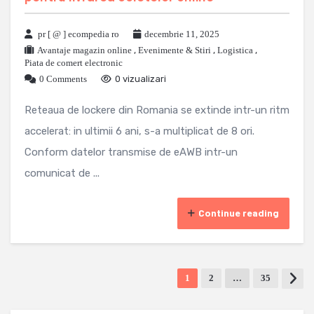
pr [ @ ] ecompedia ro
decembrie 11, 2025
Avantaje magazin online
,
Evenimente & Stiri
,
Logistica
,
Piata de comert electronic
0 Comments
0 vizualizari
Reteaua de lockere din Romania se extinde intr-un ritm
accelerat: in ultimii 6 ani, s-a multiplicat de 8 ori.
Conform datelor transmise de eAWB intr-un
comunicat de ...
Continue reading
1
2
…
35