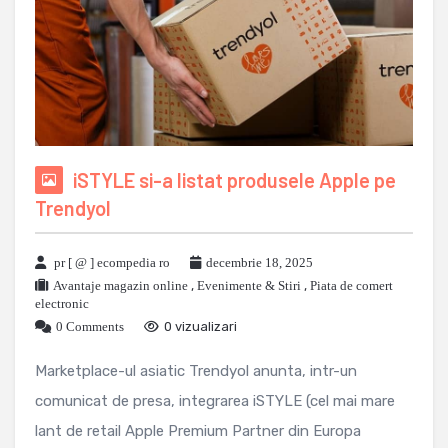
iSTYLE si-a listat produsele Apple pe
Trendyol
pr [ @ ] ecompedia ro
decembrie 18, 2025
Avantaje magazin online
,
Evenimente & Stiri
,
Piata de comert
electronic
0 Comments
0 vizualizari
Marketplace-ul asiatic Trendyol anunta, intr-un
comunicat de presa, integrarea iSTYLE (cel mai mare
lant de retail Apple Premium Partner din Europa