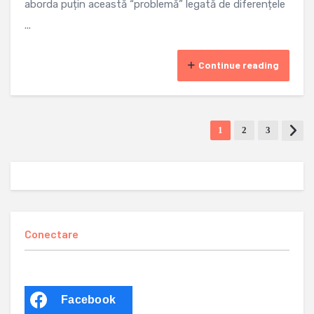
aborda puțin această “problemă” legată de diferențele
...
Continue reading
1
2
3
Conectare
Facebook