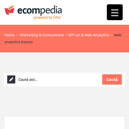
Home
-
Marketing & Comunicare
-
KPI-uri & Web Analytics
-
Web
analytics basics
Caută