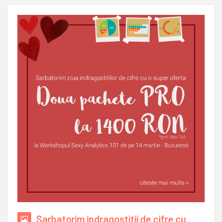
Sarbatorim indragostitii de cifre cu