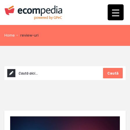
Home
-
review-uri
Caută