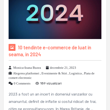
10 tendinte e-commerce de luat in
seama, in 2024
Monica-Ioana Buzea
decembrie 21, 2023
Alegerea platformei
,
Evenimente & Stiri
,
Logistica
,
Piata de
comert electronic
0 Comments
189 vizualizari
2023 a fost un an incert in domeniul vanzarilor cu
amanuntul, definit de inflatie si costul ridicat de trai,
citim pe econsultancy.com. In Marea Britanie, de ...