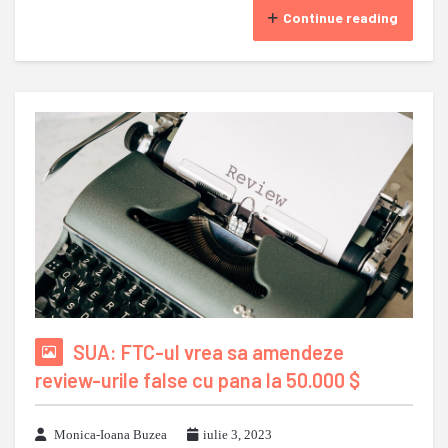
Continue reading
SUA: FTC-ul vrea sa amendeze
review-urile false cu pana la 50.000 $
Monica-Ioana Buzea
iulie 3, 2023