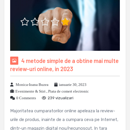
4 metode simple de a obtine mai multe
review-uri online, in 2023
Monica-Ioana Buzea
ianuarie 30, 2023
Evenimente & Stiri
,
Piata de comert electronic
0 Comments
239 vizualizari
Majoritatea cumparatorilor online apeleaza la review-
urile de produs, inainte de a cumpara ceva pe Internet,
dintr-un magazin digital nou/necunoscut. In tara