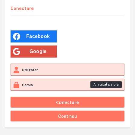
Conectare
Facebook
Google
Am uitat parola