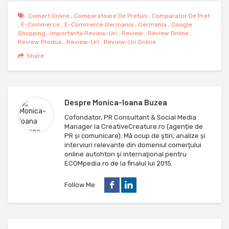
Comert Online
,
Comparatoare De Preturi
,
Comparator De Pret
,
E-Commerce
,
E-Commerce Germania
,
Germania
,
Google
Shopping
,
Importanta Review-Uri
,
Review
,
Review Online
,
Review Produs
,
Review-Uri
,
Review-Uri Online
Share
Despre
Monica-Ioana Buzea
Cofondator, PR Consultant & Social Media
Manager la CreativeCreature.ro (agenție de
PR și comunicare). Mă ocup de ştiri, analize și
interviuri relevante din domeniul comerţului
online autohton şi internaţional pentru
ECOMpedia.ro de la finalul lui 2015.
Follow Me