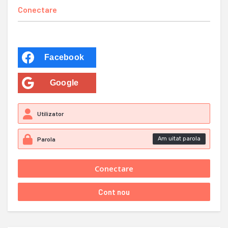
Conectare
Facebook
Google
Am uitat parola