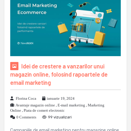
Idei de crestere a vanzarilor unui
magazin online, folosind rapoartele de
email marketing
Florina Coca
ianuarie 19, 2024
Avantaje magazin online
,
E-mail marketing
,
Marketing
Online
,
Piata de comert electronic
0 Comments
99 vizualizari
Campaniile de email marketing pentru magazine online