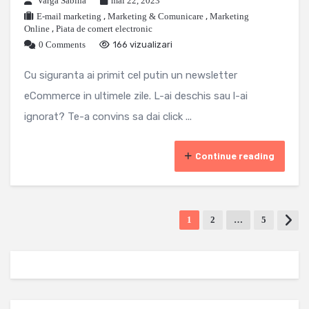
Varga Sabina
mai 22, 2023
E-mail marketing
,
Marketing & Comunicare
,
Marketing
Online
,
Piata de comert electronic
0 Comments
166 vizualizari
Cu siguranta ai primit cel putin un newsletter
eCommerce in ultimele zile. L-ai deschis sau l-ai
ignorat? Te-a convins sa dai click ...
Continue reading
1
2
…
5