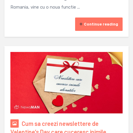
Romania, vine cu o noua functie ...
Continue reading
Cum sa creezi newslettere de
Valentine’s Day care cuceresc inimile