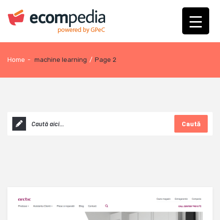
Home
-
machine learning
/
Page 2
Caută