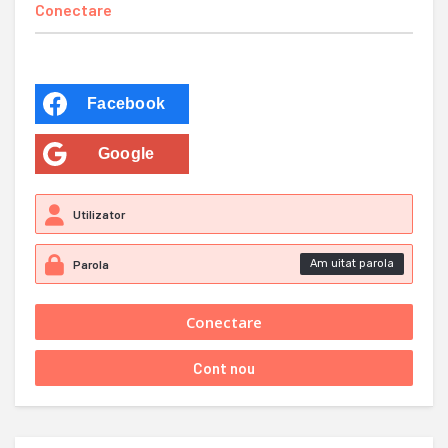
Conectare
Facebook
Google
Am uitat parola