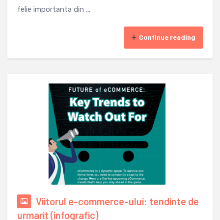
felie importanta din ...
Continue reading
Viitorul e-commerce-ului: tendinte de
urmarit (infografic)