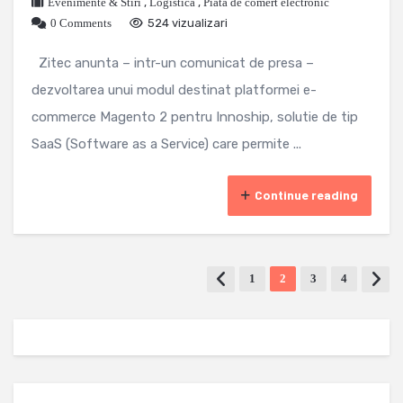
Evenimente & Stiri
,
Logistica
,
Piata de comert electronic
0 Comments
524 vizualizari
Zitec anunta – intr-un comunicat de presa –
dezvoltarea unui modul destinat platformei e-
commerce Magento 2 pentru Innoship, solutie de tip
SaaS (Software as a Service) care permite ...
Continue reading
1
2
3
4