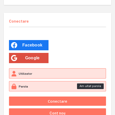
Conectare
Facebook
Google
Am uitat parola