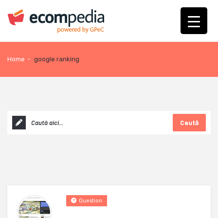
Home
-
google ranking
Caută
Question