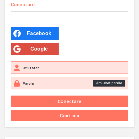
Conectare
Facebook
Google
Am uitat parola