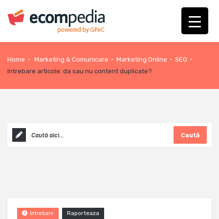
Home
-
Marketing & Comunicare
-
Marketing Online
-
SEO
-
Intrebare articole: da sau nu content duplicate?
Caută
Raporteaza
Intrebare