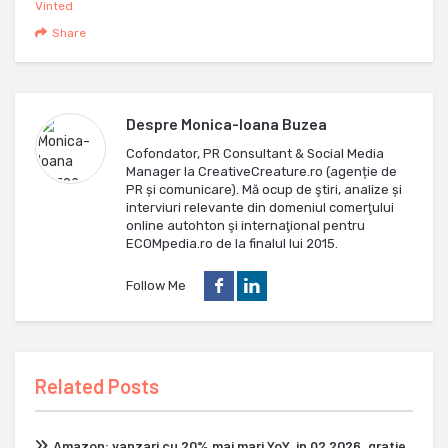
Vinted
Share
Despre
Monica-Ioana Buzea
Cofondator, PR Consultant & Social Media
Manager la CreativeCreature.ro (agenție de
PR și comunicare). Mă ocup de ştiri, analize și
interviuri relevante din domeniul comerţului
online autohton şi internaţional pentru
ECOMpedia.ro de la finalul lui 2015.
Follow Me
Related Posts
Amazon: vanzari cu 20% mai mari YoY, in Q2 2026, gratie