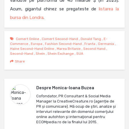
vandute pe platforma de 45 miliarde $ (in 2023).
Acum, gigantul chinez se pregateste de
listarea la
bursa din Londra
.
Comert Online
,
Comert Second-Hand
,
Donald Tang
,
E-
Commerce
,
Europa
,
Fashion Second-Hand
,
Franta
,
Germania
,
Haine Second-Hand Online
,
Marea Britanie
,
Second Hand
,
Second-Hand
,
Shein
,
Shein Exchange
,
SUA
Share
Despre
Monica-Ioana Buzea
Cofondator, PR Consultant & Social Media
Manager la CreativeCreature.ro (agenție de
PR și comunicare). Mă ocup de ştiri, analize și
interviuri relevante din domeniul comerţului
online autohton şi internaţional pentru
ECOMpedia.ro de la finalul lui 2015.