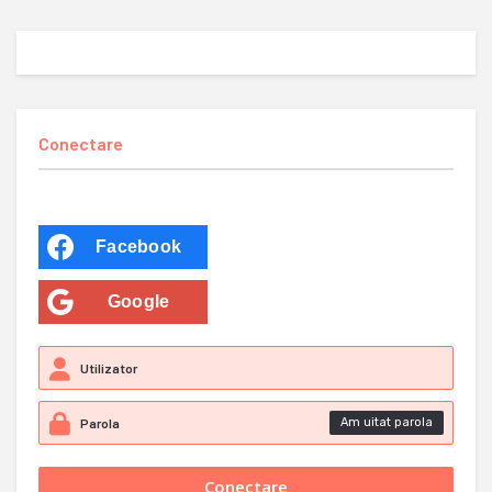
Conectare
Facebook
Google
Am uitat parola