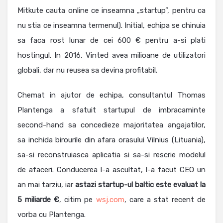
Mitkute cauta online ce inseamna „startup”, pentru ca
nu stia ce inseamna termenul). Initial, echipa se chinuia
sa faca rost lunar de cei 600 € pentru a-si plati
hostingul. In 2016, Vinted avea milioane de utilizatori
globali, dar nu reusea sa devina profitabil.
Chemat in ajutor de echipa, consultantul Thomas
Plantenga a sfatuit startupul de imbracaminte
second-hand sa concedieze majoritatea angajatilor,
sa inchida birourile din afara orasului Vilnius (Lituania),
sa-si reconstruiasca aplicatia si sa-si rescrie modelul
de afaceri. Conducerea l-a ascultat, l-a facut CEO un
an mai tarziu, iar
astazi startup-ul baltic este evaluat la
5 miliarde €
, citim pe
wsj.com
, care a stat recent de
vorba cu Plantenga.