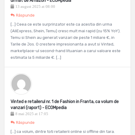
urmat de Amazon - ECOMpedia
13 august 2025 at 08:00
Răspunde
[…] Ceea ce este surprinzator este ca acestia din urma
(AliExpress, Shein, Temu) cresc mult mai rapid (cu 15% YoY).
Temu si Shein au generat vanzari de peste 1 miliare €, in
Tarile de Jos. O crestere impresionanta a avut si Vinted,
marketplace-ul second-hand lituanian a carui valoare este
estimata la 5 miliarde €. […]
Vinted e retailerul nr. 1 de Fashion in Franta, ca volum de
vanzari (raport) - ECOMpedia
8 mai 2025 at 17:05
Răspunde
[…] ca volum, dintre toti retailerii online si offline din tara.