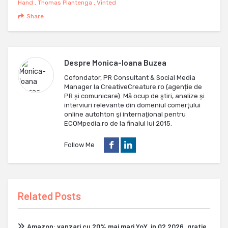
Hand
,
Thomas Plantenga
,
Vinted
Share
Despre
Monica-Ioana Buzea
Cofondator, PR Consultant & Social Media
Manager la CreativeCreature.ro (agenție de
PR și comunicare). Mă ocup de ştiri, analize și
interviuri relevante din domeniul comerţului
online autohton şi internaţional pentru
ECOMpedia.ro de la finalul lui 2015.
Follow Me
Related Posts
Amazon: vanzari cu 20% mai mari YoY, in Q2 2026, gratie