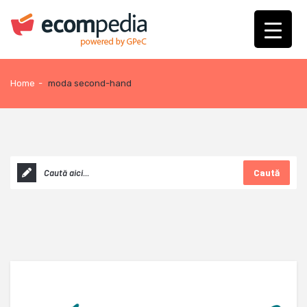
Home
-
moda second-hand
Caută