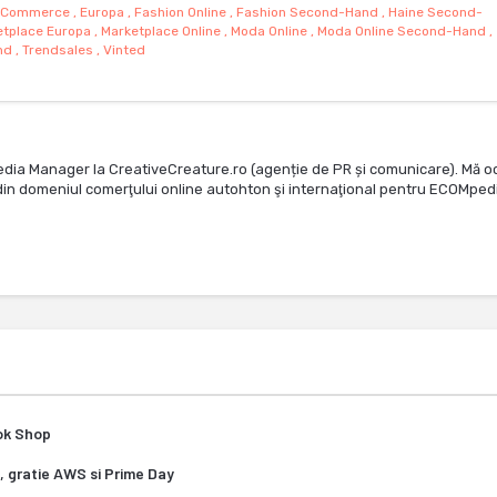
-Commerce
,
Europa
,
Fashion Online
,
Fashion Second-Hand
,
Haine Second-
etplace Europa
,
Marketplace Online
,
Moda Online
,
Moda Online Second-Hand
,
nd
,
Trendsales
,
Vinted
edia Manager la CreativeCreature.ro (agenție de PR și comunicare). Mă o
te din domeniul comerţului online autohton şi internaţional pentru ECOMped
Tok Shop
, gratie AWS si Prime Day