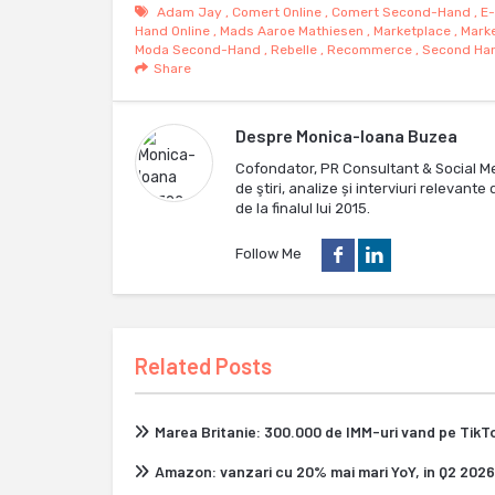
Adam Jay
,
Comert Online
,
Comert Second-Hand
,
E
Hand Online
,
Mads Aaroe Mathiesen
,
Marketplace
,
Mark
Moda Second-Hand
,
Rebelle
,
Recommerce
,
Second Ha
Share
Despre
Monica-Ioana Buzea
Cofondator, PR Consultant & Social M
de ştiri, analize și interviuri relevan
de la finalul lui 2015.
Follow Me
Related Posts
Marea Britanie: 300.000 de IMM-uri vand pe Tik
Amazon: vanzari cu 20% mai mari YoY, in Q2 2026