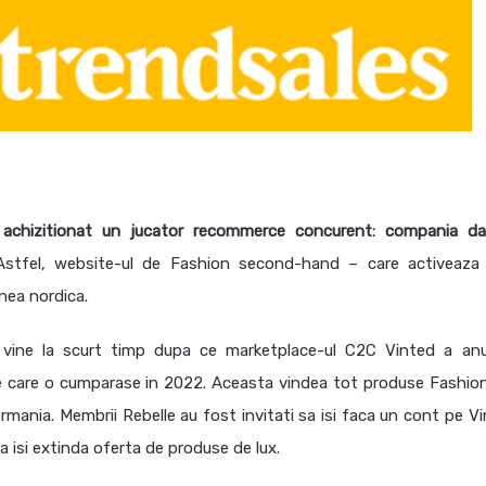
 achizitionat un jucator recommerce concurent: compania d
stfel, website-ul de Fashion second-hand – care activeaza 
unea nordica.
 vine la scurt timp dupa ce marketplace-ul C2C Vinted a an
pe care o cumparase in 2022. Aceasta vindea tot produse Fashion
Germania. Membrii Rebelle au fost invitati sa isi faca un cont pe V
sa isi extinda oferta de produse de lux.