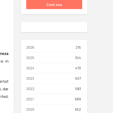
2026
215
aneza
2025
344
si in
2024
470
2023
507
untat
2022
583
, dar
inted,
2021
689
2020
652