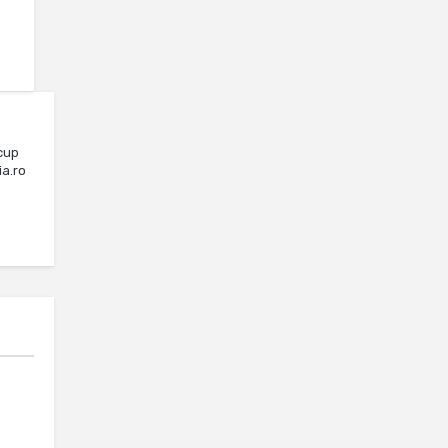
cup
ia.ro