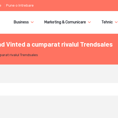
e
Pune o întrebare
Business
Marketing & Comunicare
Tehnic
 Vinted a cumparat rivalul Trendsales
rat rivalul Trendsales