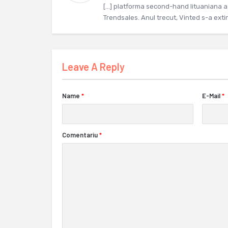
[…] platforma second-hand lituaniana 
Trendsales. Anul trecut, Vinted s-a ext
Leave A Reply
Name
*
E-Mail
*
Comentariu
*