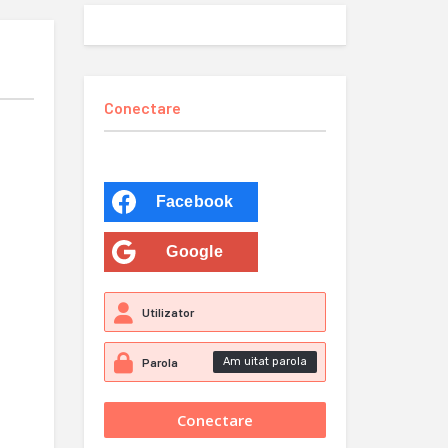
Conectare
Facebook
Google
Am uitat parola