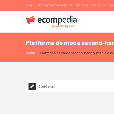
Login
Consultanta Gratuita
Puncte
Cursuri Onlin
Platforma de moda second-hand
Home
-
Platforma de moda second-hand Vinted a cumpa