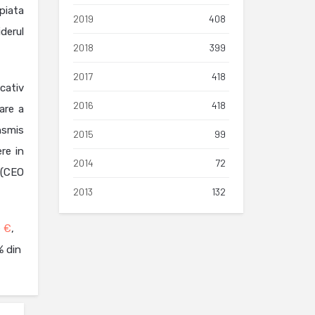
piata
2019
408
derul
2018
399
2017
418
cativ
2016
418
are a
nsmis
2015
99
re in
2014
72
(CEO
2013
132
e €
,
% din