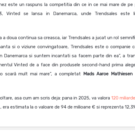
z este un raspuns la competitia din ce in ce mai mare de pe 
, Vinted se lansa in Danemarca, unde Trendsales este li
 a doua continua sa creasca, iar Trendsales a jucat un rol semnifi
nanta si o viziune convingatoare, Trendsales este o companie c
in Danemarca si suntem incantati sa facem parte din ea”, a tra
entul Vinted de a face din produsele second-hand prima alege
a o scară mult mai mare”, a completat
Mads Aaroe Mathiesen
oltare, asa cum am scris deja: pana in 2025, va valora
120 miliard
, era estimata la o valoare de 94 de milioane € si reprezenta 12,3