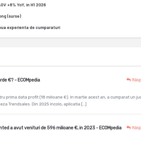
 AOV +8% YoY, in H1 2026
Kong (surse)
oua experienta de cumparaturi
iarde €? - ECOMpedia
Răs
tru prima data profit (18 milioane €). In martie acest an, a cumparat un ju
 Trendsales. Din 2025 incolo, aplicatia […]
nted a avut venituri de 596 milioane €, in 2023 - ECOMpedia
Răs