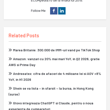
ECOMpedia.ro de la finalul lui 2015.
Follow Me
Related Posts
Marea Britanie: 300.000 de IMM-uri vand pe TikTok Shop
Amazon: vanzari cu 20% mai mari YoY, in Q2 2026, gratie
AWS si Prime Day
Andreeatex: cifra de afaceri de 4 milioane lei si AOV +8%
YoY, in H1 2026
Shein se va lista – in sfarsit – la bursa, in Hong Kong
(surse)
Glovo integreaza ChatGPT si Claude, pentru o noua
experienta de cumparaturi