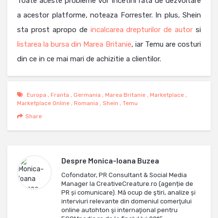
Toate aceste probleme vor incetini rata de dezvoltare
a acestor platforme, noteaza Forrester. In plus, Shein
sta prost apropo de
incalcarea drepturilor de autor
si
listarea la bursa din Marea Britanie
, iar Temu are costuri
din ce in ce mai mari de achizitie a clientilor.
Europa
,
Franta
,
Germania
,
Marea Britanie
,
Marketplace
,
Marketplace Online
,
Romania
,
Shein
,
Temu
Share
Despre
Monica-Ioana Buzea
Cofondator, PR Consultant & Social Media
Manager la CreativeCreature.ro (agenție de
PR și comunicare). Mă ocup de ştiri, analize și
interviuri relevante din domeniul comerţului
online autohton şi internaţional pentru