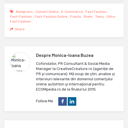
Aliexpress
,
Comert Online
,
E-Commerce
,
Fast Fashion
,
Fast-Fashion
,
Fast-Fashion Online
,
Franta
,
Shein
,
Temu
,
Ultra-
Fast Fashion
Share
Despre
Monica-Ioana Buzea
Cofondator, PR Consultant & Social Media
Manager la CreativeCreature.ro (agenție de
PR și comunicare). Mă ocup de ştiri, analize și
interviuri relevante din domeniul comerţului
online autohton şi internaţional pentru
ECOMpedia.ro de la finalul lui 2015.
Follow Me