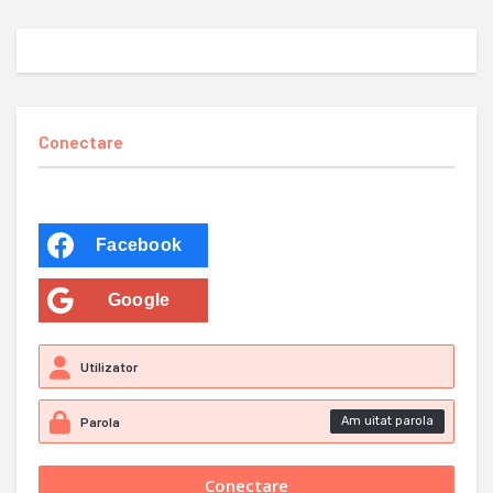
Conectare
Facebook
Google
Am uitat parola