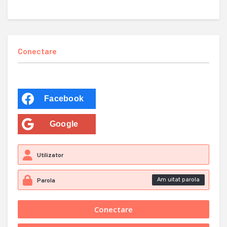
Conectare
Facebook
Google
Am uitat parola