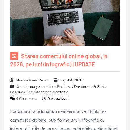
Starea comertului online global, in
2026, pe luni (infografic) | UPDATE
Monica-Ioana Buzea
august 4, 2026
Avantaje magazin online
,
Business
,
Evenimente & Stiri
,
Logistica
,
Piata de comert electronic
0 Comments
0 vizualizari
Ecdb.com face lunar un overview al veniturilor e-
commerce globale, sub forma unui infografic cu
informatii utile despre valoarea achizitiilor online, liderii