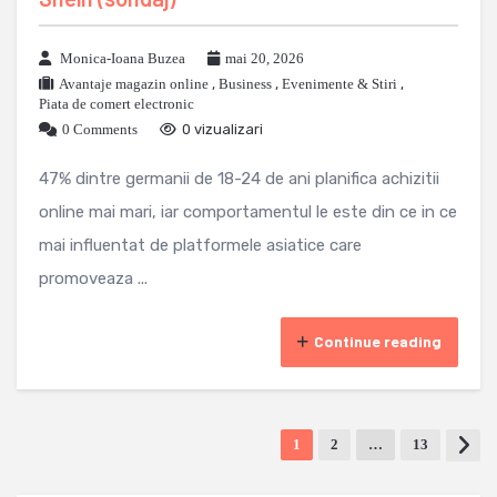
Monica-Ioana Buzea
mai 20, 2026
Avantaje magazin online
,
Business
,
Evenimente & Stiri
,
Piata de comert electronic
0 Comments
0 vizualizari
47% dintre germanii de 18-24 de ani planifica achizitii
online mai mari, iar comportamentul le este din ce in ce
mai influentat de platformele asiatice care
promoveaza ...
Continue reading
1
2
…
13