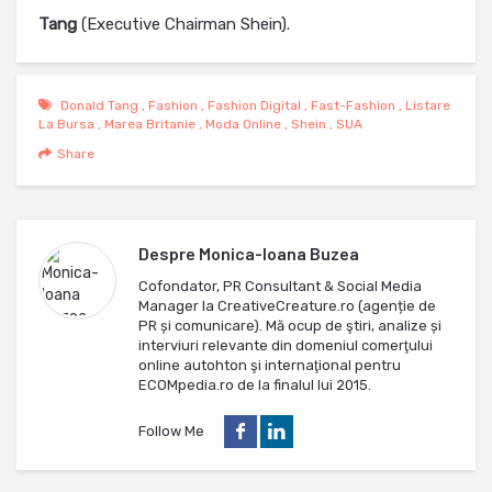
Tang
(Executive Chairman Shein).
Donald Tang
,
Fashion
,
Fashion Digital
,
Fast-Fashion
,
Listare
La Bursa
,
Marea Britanie
,
Moda Online
,
Shein
,
SUA
Share
Despre
Monica-Ioana Buzea
Cofondator, PR Consultant & Social Media
Manager la CreativeCreature.ro (agenție de
PR și comunicare). Mă ocup de ştiri, analize și
interviuri relevante din domeniul comerţului
online autohton şi internaţional pentru
ECOMpedia.ro de la finalul lui 2015.
Follow Me