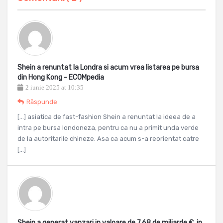
Shein a renuntat la Londra si acum vrea listarea pe bursa
din Hong Kong - ECOMpedia
2 iunie 2025 at 10:35
Răspunde
[…] asiatica de fast-fashion Shein a renuntat la ideea de a
intra pe bursa londoneza, pentru ca nu a primit unda verde
de la autoritarile chineze. Asa ca acum s-a reorientat catre
[…]
Shein a generat vanzari in valoare de 7,68 de miliarde €, in