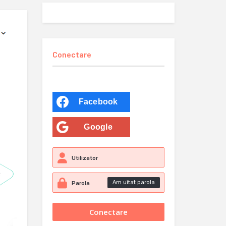
Conectare
Facebook
Google
Am uitat parola