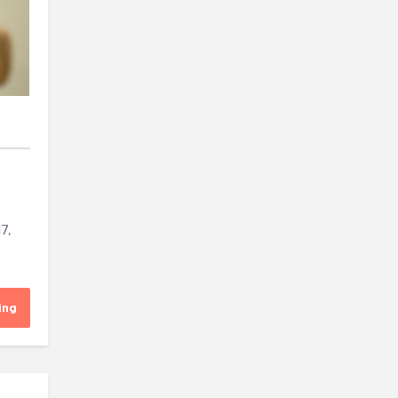
7,
ing