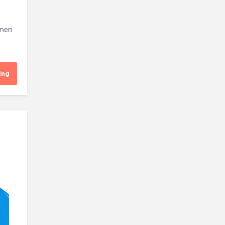
neri
ing