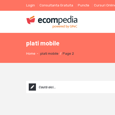
Login
Consultanta Gratuita
Puncte
Cursuri Onlin
plati mobile
Home
-
plati mobile
/
Page 2