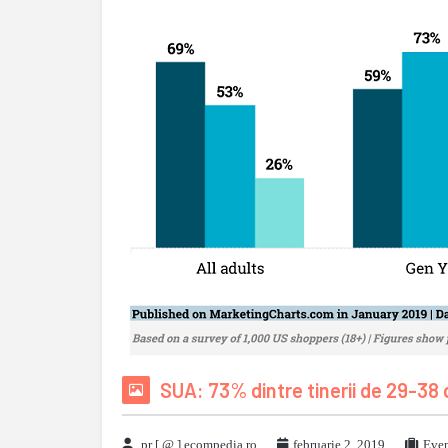
SUA: 73% dintre tinerii de 29-38
pr [ @ ] ecompedia ro
februarie 2, 2019
Even