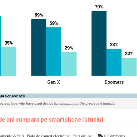
 de ani cumpara pe smartphone (studiu)
imente & Stiri
,
Piata de comert electronic
,
Plati online
0 Comments